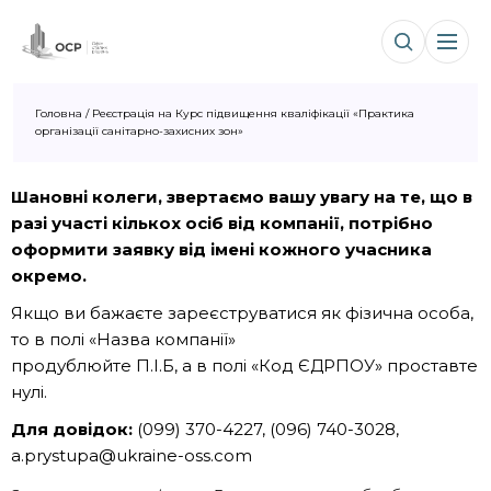
Головна
/
Реєстрація на Курс підвищення кваліфікації «Практика
організації санітарно-захисних зон»
Шановні колеги, звертаємо вашу увагу на те, що в
разі участі кількох осіб від компанії, потрібно
оформити заявку від імені кожного учасника
окремо.
Якщо ви бажаєте зареєструватися як фізична особа,
то в полі «Назва компанії»
продублюйте П.І.Б, а в полі «Код ЄДРПОУ» проставте
нулі.
Для довідок:
(099) 370-4227, (096) 740-3028,
a.prystupa@ukraine-oss.com