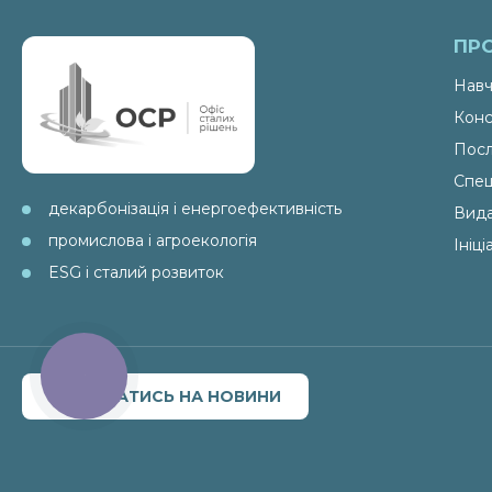
ПР
Навч
Конс
Посл
Спец
декарбонізація і енергоефективність
Вид
промислова і агроекологія
Ініц
ESG і сталий розвиток
КНОПКА
ЗВ'ЯЗКУ
ПІДПИСАТИСЬ НА НОВИНИ