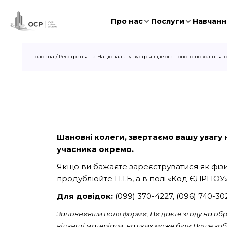
Про нас
Послуги
Навчання
Головна
/
Реєстрація на Національну зустріч лідерів нового покоління:
Шановні колеги, звертаємо вашу увагу на
учасника окремо.
Якщо ви бажаєте зареєструватися як фізич
продублюйте П.І.Б, а в полі «Код ЄДРПОУ»
Для довідок:
(099) 370-4227, (096) 740-3
Заповнивши поля форми, Ви даєте згоду на обро
відзняті матеріали, на яких може бути Ваше з