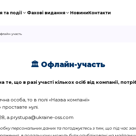
 та події
Фахові видання
Новини
Контакти
 офлайн-участь
🏛️ Офлайн-участь
 те, що в разі участі кількох осіб від компанії, пот
на особа, то в полі «Назва компанії»
 проставте нулі.
028, a.prystupa@ukraine-oss.com
бку персональних даних та погоджуєтесь з тим, що під час зах
ображення, в подальшому можуть бути опубліковані на майданчи