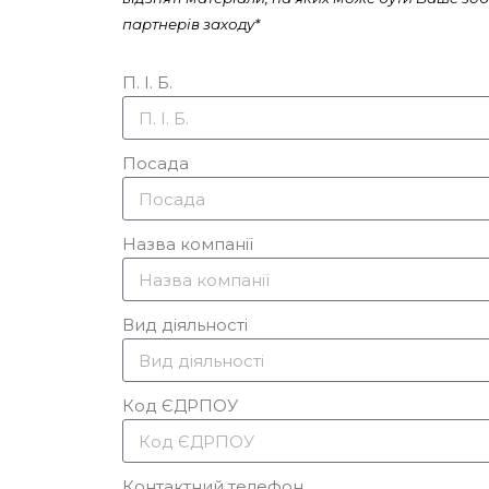
партнерів заходу*
П. І. Б.
Посада
Назва компанії
Вид діяльності
Код ЄДРПОУ
Контактний телефон