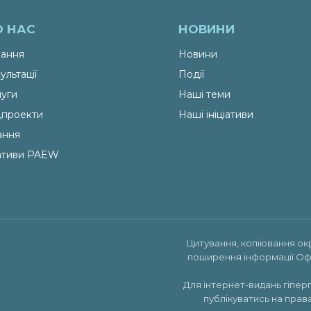
О НАС
НОВИНИ
ання
Новини
ультації
Події
уги
Наші теми
проекти
Наші ініціативи
ання
іативи PAEW
Цитування, копіювання ок
поширення інформації Оф
Для інтернет-видань гіпер
публікуватись на права