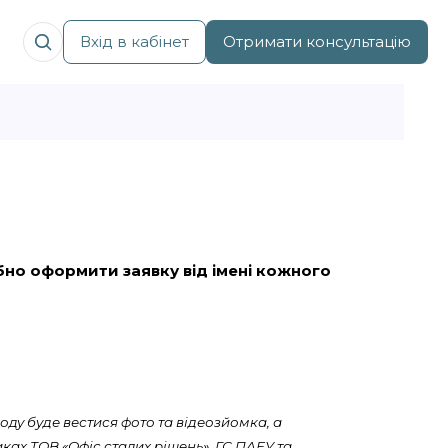
Вхід в кабінет
Отримати консультацію
рібно оформити заявку від імені кожного
оду буде вестися фото та відеозйомка, а
ках ТОВ «Офіс сталих рішень», ГС ПАЕУ та