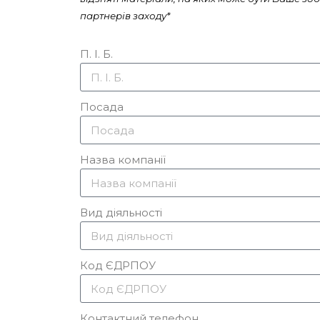
партнерів заходу*
П. І. Б.
Посада
Назва компанії
Вид діяльності
Код ЄДРПОУ
Контактний телефон