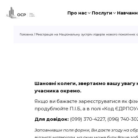
Про нас
Послуги
Навчання
Головна
/
Реєстрація на Національну зустріч лідерів нового покоління:
Шановні колеги, звертаємо вашу увагу на
учасника окремо.
Якщо ви бажаєте зареєструватися як фізич
продублюйте П.І.Б, а в полі «Код ЄДРПОУ»
Для довідок:
(099) 370-4227, (096) 740-3
Заповнивши поля форми, Ви даєте згоду на обро
відзняті матеріали, на яких може бути Ваше з