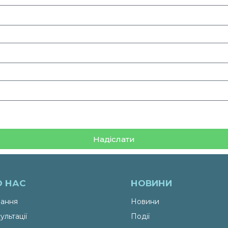
Надіслати
О НАС
НОВИНИ
ання
Новини
ультації
Події