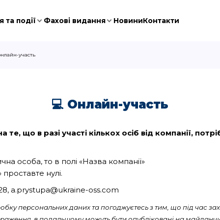
 та події
Фахові видання
Новини
Контакти
 онлайн-участь
💻 Онлайн-участь
 те, що в разі участі кількох осіб від компанії, пот
на особа, то в полі «Назва компанії»
 проставте нулі.
028, a.prystupa@ukraine-oss.com
бку персональних даних та погоджуєтесь з тим, що під час зах
ображення, в подальшому можуть бути опубліковані на майданчи