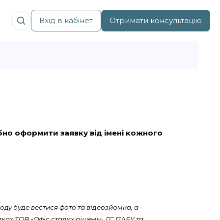
Вхід в кабінет
Отримати консультацію
рібно оформити заявку від імені кожного
оду буде вестися фото та відеозйомка, а
ках ТОВ «Офіс сталих рішень», ГС ПАЕУ та