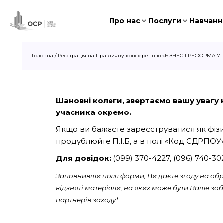
Про нас
Послуги
Навчання
Головна
/
Реєстрація на Практичну конференцію «БІЗНЕС І РЕФОРМА У
Шановні колеги, звертаємо вашу увагу на
учасника окремо.
Якщо ви бажаєте зареєструватися як фізич
продублюйте П.І.Б, а в полі «Код ЄДРПОУ»
Для довідок:
(099) 370-4227, (096) 740-3
Заповнивши поля форми, Ви даєте згоду на обро
відзняті матеріали, на яких може бути Ваше з
партнерів заходу*