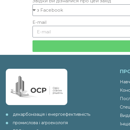
Звідки Ви дізналися про цей захід
E-mail
ПР
Навч
Конс
Посл
Спец
декарбонізація і енергоефективність
Вид
промислова і агроекологія
Ініц