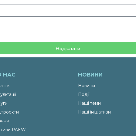
Надіслати
О НАС
НОВИНИ
ання
Новини
ультації
Події
уги
Наші теми
проекти
Наші ініціативи
ання
іативи PAEW