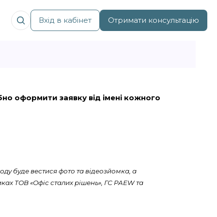
Вхід в кабінет
Отримати консультацію
рібно оформити заявку від імені кожного
оду буде вестися фото та відеозйомка, а
ках ТОВ «Офіс сталих рішень», ГС PAEW та