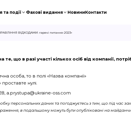
 та події
Фахові видання
Новини
Контакти
ПРАВЛІННЯ ВІДХОДАМИ: гарячі питання-2023»
 те, що в разі участі кількох осіб від компанії, пот
на особа, то в полі «Назва компанії»
 проставте нулі.
028, a.prystupa@ukraine-oss.com
бку персональних даних та погоджуєтесь з тим, що під час зах
ображення, в подальшому можуть бути опубліковані на майданчи