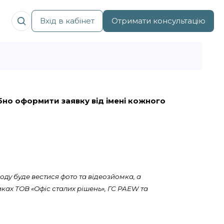
Вхід в кабінет
Отримати консультацію
рібно оформити заявку від імені кожного
оду буде вестися фото та відеозйомка, а
ках ТОВ «Офіс сталих рішень», ГС PAEW та