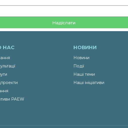
Надіслати
О НАС
НОВИНИ
ання
Новини
ультації
Події
уги
Наші теми
проекти
Наші ініціативи
ання
іативи PAEW