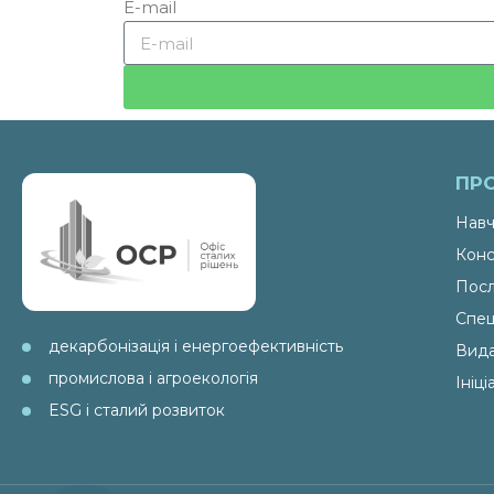
E-mail
ПР
Навч
Конс
Посл
Спец
декарбонізація і енергоефективність
Вид
промислова і агроекологія
Ініц
ESG і сталий розвиток