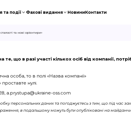
 та події
Фахові видання
Новини
Контакти
сталості та нові орієнтири»
 те, що в разі участі кількох осіб від компанії, пот
на особа, то в полі «Назва компанії»
 проставте нулі.
028, a.prystupa@ukraine-oss.com
бку персональних даних та погоджуєтесь з тим, що під час зах
ображення, в подальшому можуть бути опубліковані на майданчи