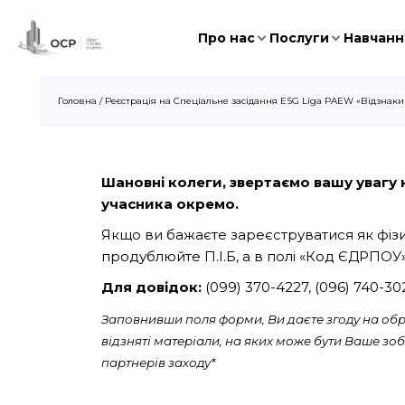
Про нас
Послуги
Навчання
Головна
/
Реєстрація на Спеціальне засідання ESG Liga PAEW «Відзнаки 
Шановні колеги, звертаємо вашу увагу на
учасника окремо.
Якщо ви бажаєте зареєструватися як фізич
продублюйте П.І.Б, а в полі «Код ЄДРПОУ»
Для довідок:
(099) 370-4227, (096) 740-3
Заповнивши поля форми, Ви даєте згоду на обро
відзняті матеріали, на яких може бути Ваше з
партнерів заходу*