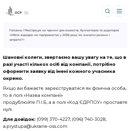
Головна
/
Реєстрація на тренінг для екологів, бухгалтерів та аудиторів
«Облік відходів на підприємстві у 2026 році: як знизити ризики і
затрати?»
Шановні колеги, звертаємо вашу увагу на те, що в
разі участі кількох осіб від компанії, потрібно
оформити заявку від імені кожного учасника
окремо.
Якщо ви бажаєте зареєструватися як фізична особа,
то в полі «Назва компанії»
продублюйте П.І.Б, а в полі «Код ЄДРПОУ» проставте
нулі.
Для довідок:
(099) 370-4227, (096) 740-3028,
a.prystupa@ukraine-oss.com