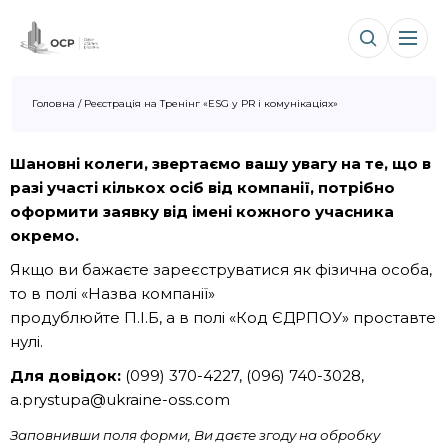
Головна
/
Реєстрація на Тренінг «ESG у PR і комунікаціях»
Шановні колеги, звертаємо вашу увагу на те, що в
разі участі кількох осіб від компанії, потрібно
оформити заявку від імені кожного учасника
окремо.
Якщо ви бажаєте зареєструватися як фізична особа,
то в полі «Назва компанії»
продублюйте П.І.Б, а в полі «Код ЄДРПОУ» проставте
нулі.
Для довідок:
(099) 370-4227, (096) 740-3028,
a.prystupa@ukraine-oss.com
Заповнивши поля форми, Ви даєте згоду на обробку