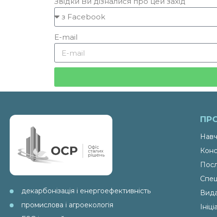
Звідки Ви дізналися про цей захід
E-mail
ПР
Навч
Конс
Посл
Спец
декарбонізація і енергоефективність
Вид
промислова і агроекологія
Ініц