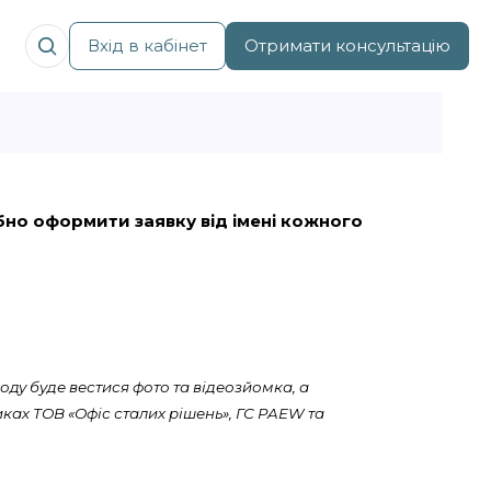
Вхід в кабінет
Отримати консультацію
рібно оформити заявку від імені кожного
оду буде вестися фото та відеозйомка, а
ках ТОВ «Офіс сталих рішень», ГС PAEW та