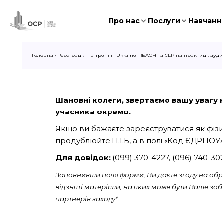
Про нас
Послуги
Навчання
Головна
/
Реєстрація на тренінг Ukraine-REACH та CLP на практиці: ауди
Шановні колеги, звертаємо вашу увагу на
учасника окремо.
Якщо ви бажаєте зареєструватися як фізич
продублюйте П.І.Б, а в полі «Код ЄДРПОУ»
Для довідок:
(099) 370-4227, (096) 740-3
Заповнивши поля форми, Ви даєте згоду на обро
відзняті матеріали, на яких може бути Ваше з
партнерів заходу*