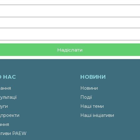
Надіслати
О НАС
НОВИНИ
ання
Новини
ультації
Події
уги
Наші теми
проекти
Наші ініціативи
ання
іативи PAEW