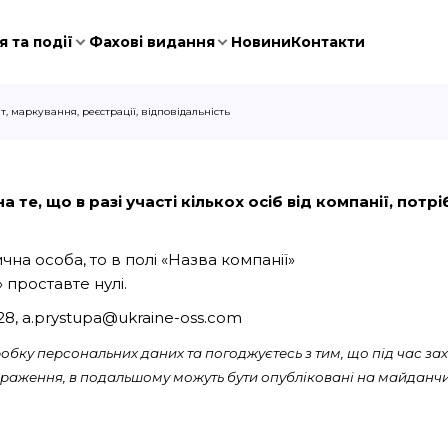
 та події
Фахові видання
Новини
Контакти
т, маркування, реєстрації, відповідальність
 те, що в разі участі кількох осіб від компанії, пот
на особа, то в полі «Назва компанії»
 проставте нулі.
028, a.prystupa@ukraine-oss.com
бку персональних даних та погоджуєтесь з тим, що під час зах
ображення, в подальшому можуть бути опубліковані на майданчи