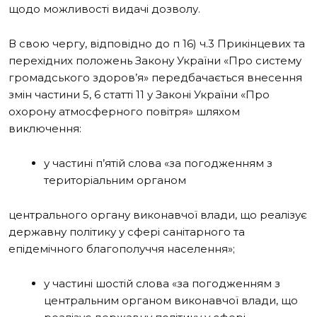
щодо можливості видачі дозволу.
В свою чергу, відповідно до п 16) ч.3 Прикінцевих та
перехідних положень
Закону України «Про систему
громадського здоров’я» передбачається внесення
змін частини 5, 6 статті 11 у Законі України «Про
охорону атмосферного повітря»
шляхом
виключення:
у частині п’ятій слова «за погодженням з
територіальним органом
центрального органу виконавчої влади, що реалізує
державну політику у сфері
санітарного та
епідемічного благополуччя населення»;
у частині шостій слова «за погодженням з
центральним органом виконавчої
влади, що