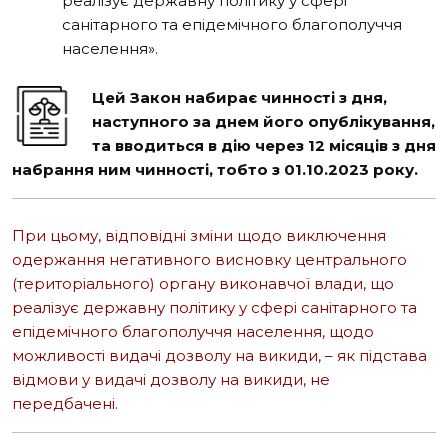
реалізує державну політику у сфері
санітарного та епідемічного благополуччя
населення».
Цей Закон набирає чинності з дня,
наступного за днем його опублікування,
та вводиться в дію через 12 місяців з дня
набрання ним чинності, тобто з
01.10.2023 року.
При цьому, відповідні зміни щодо виключення
одержання негативного
висновку центрального
(територіального) органу виконавчої влади, що
реалізує
державну політику у сфері санітарного та
епідемічного благополуччя населення,
щодо
можливості видачі дозволу на викиди, – як підстава
відмови у видачі дозволу
на викиди, не
передбачені.