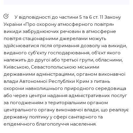
У відповідності до частини 5 та 6 ст. 11 Закону
України «Про охорону атмосферного повітря»
викиди забруднюючих речовин в атмосферне
повітря стаціонарними джерелами можуть
здійснюватися після отримання дозволу на викиди,
виданого суб’єкту господарювання, об’єкт якого
належить до другої або третьої групи, обласними,
Київською, Севастопольською міськими
державними адміністраціями, органом виконавчої
влади Автономної Республіки Крим з питань
охорони навколишнього природного середовища
або через центри надання адміністративних послуг
за погодженням з територіальним органом
центрального органу виконавчої влади, що реалізує
державну політику у сфері санітарного та
епідемічного благополуччя населення.