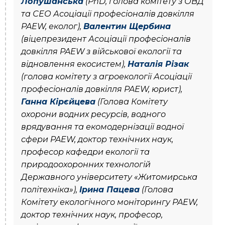
Лопушанська
(PhD, голова комітету з ОВД
та СЕО Асоціації професіоналів довкілля
PAEW, еколог),
Валентин Щербина
(віцепрезидент Асоціації професіоналів
довкілля PAEW з військової екології та
відновлення екосистем),
Наталія Різак
(голова комітету з агроекології Асоціації
професіоналів довкілля PAEW, юрист),
Ганна Кірєйцева
(Голова Комітету
охорони водних ресурсів, водного
врядування та екомодернізації водної
сфери PAEW, доктор технічних наук,
професор кафедри екології та
природоохоронних технологій
Державного університету «Житомирська
політехніка»),
Ірина Пацева
(Голова
Комітету екологічного моніторингу PAEW,
доктор технічних наук, професор,