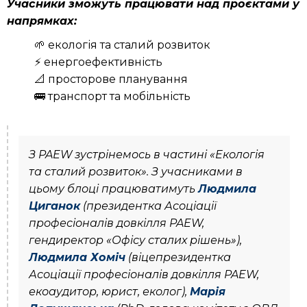
Учасники зможуть працювати над проєктами у
напрямках:
🌱
екологія та сталий розвиток
⚡️
енергоефективність
📐
просторове планування
🚌
транспорт та мобільність
З PAEW зустрінемось в частині «Екологія
та сталий розвиток». З учасниками в
цьому блоці працюватимуть
Людмила
Циганок
(президентка Асоціації
професіоналів довкілля PAEW,
гендиректор «Офісу сталих рішень»),
Людмила Хоміч
(віцепрезидентка
Асоціації професіоналів довкілля PAEW,
екоаудитор, юрист, еколог),
Марія