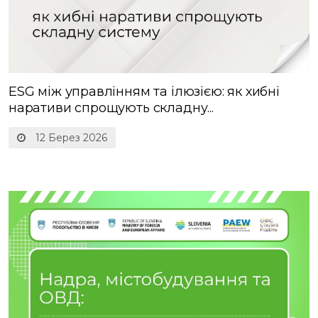
ESG між управлінням та ілюзією: як хибні
наративи спрощують складну...
12 Берез 2026