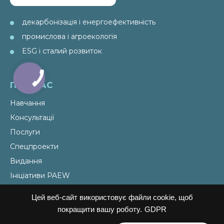
декарбонізація і енергоефективність
промислова і агроекологія
ESG і сталий розвиток
ПРО НАС
Навчання
Консультації
Послуги
Спецпроекти
Видання
Ініціативи PAEW
Цей веб-сайт використовує файли cookie, щоб
НОВИНИ
покращити вашу роботу.
GDPR