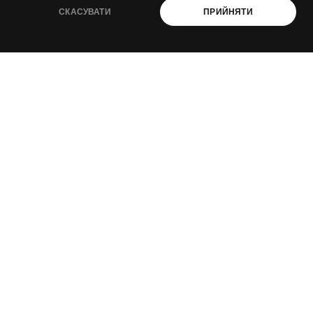
Новини
СКАСУВАТИ
ПРИЙНЯТИ
Події
Наші теми
Наші ініціативи
КОНТАКТИ
Email
liudmyla@ukraine-oss.com
Телефон
0 800 330 351
Власний кабінет
ПІДПИСАТИСЬ НА НОВИНИ