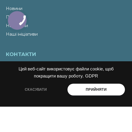
Новини
Події
КНОПКА
ЗВ'ЯЗКУ
Наші теми
Наші ініціативи
КОНТАКТИ
Email
liudmyla@ukraine-oss.com
Цей веб-сайт використовує файли cookie, щоб
Телефон
0 800 330 351
покращити вашу роботу.
GDPR
Власний кабінет
СКАСУВАТИ
ПРИЙНЯТИ
ПІДПИСАТИСЬ НА НОВИНИ