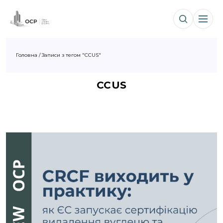
Головна
/
Записи з тегом "CCUS"
CCUS