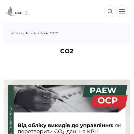
Головна
/
Записи з тегом "CO2"
CO2