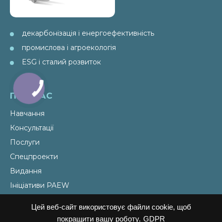
декарбонізація і енергоефективність
промислова і агроекологія
ESG і сталий розвиток
ПРО НАС
Навчання
Консультації
Послуги
Спецпроекти
Видання
Ініціативи PAEW
Цей веб-сайт використовує файли cookie, щоб
НОВИНИ
покращити вашу роботу.
GDPR