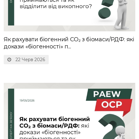
Як рахувати біогенний CO₂ з біомаси/РДФ: які
докази «біогенності» п...
22 Черв 2026