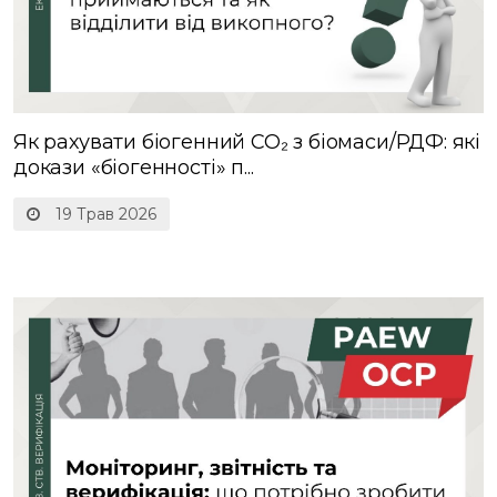
Як рахувати біогенний CO₂ з біомаси/РДФ: які
докази «біогенності» п...
19 Трав 2026