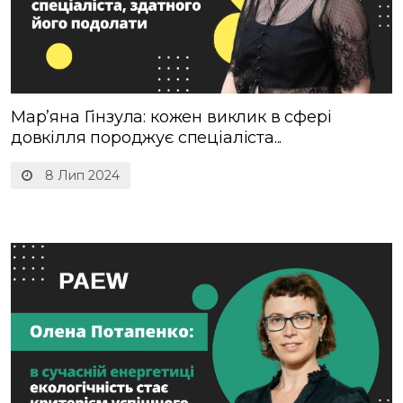
Марʼяна Гінзула: кожен виклик в сфері
довкілля породжує спеціаліста...
8 Лип 2024