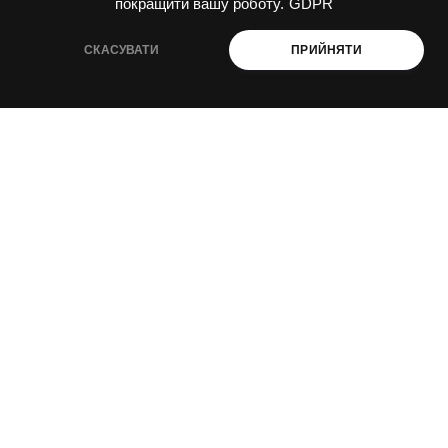
покращити вашу роботу.
GDPR
СКАСУВАТИ
ПРИЙНЯТИ
декарбонізація і енергоефективність
промислова і агроекологія
ESG і сталий розвиток
ПРО НАС
Навчання
Консультації
Послуги
Спецпроекти
Видання