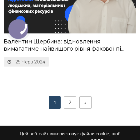
Валентин Щербина: відновлення
вимагатиме найвищого рівня фахової пі...
25 Черв 2024
1
2
»
Цей веб-сайт використовує файли cookie, щоб