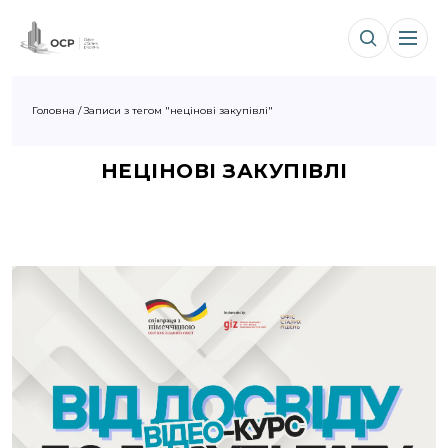
Головна
/
Записи з тегом "нецінові закупівлі"
НЕЦІНОВІ ЗАКУПІВЛІ