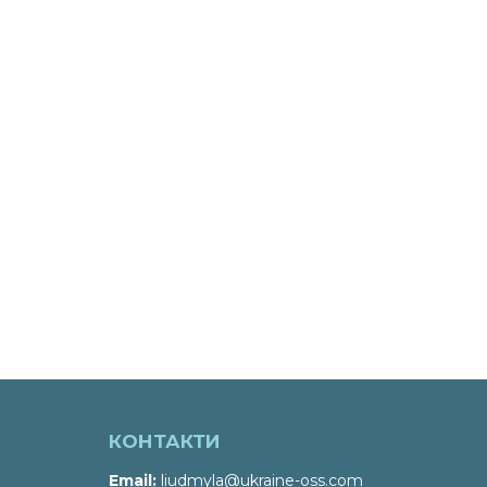
КОНТАКТИ
Email
liudmyla@ukraine-oss.com