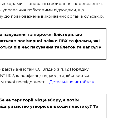
відходами — операції із збирання, перевезення,
еми управління побутовими відходами, що
ну до повноважень виконавчих органів сільських,
о пакування та порожні блістери, що
ься з полімерної плівки ПВХ та фольги, які
ться під час пакування таблеток та капсул у
ідають вимогам ЄС. Згідно з п. 12 Порядку
№ 1102, класифікація відходів здійснюється
м такої послідовності…
Детальніше читайте у
 на території місце збору, а потім
підприємство утворює відходи пластику? Та