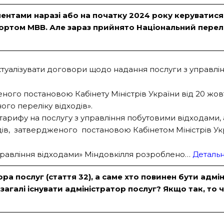
ентами наразі або на початку 2024 року керуватися,
ртом МВВ. Але зараз прийнято Національний перелік
туалізувати договори щодо надання послуги з управлі
еного постановою Кабінету Міністрів України від 20 ж
ого переліку відходів».
ифу на послугу з управління побутовими відходами, а
ів, затвердженого постановою Кабінетом Міністрів Укр
управління відходами» Міндовкілля розроблено…
Детальн
ора послуг (стаття 32), а саме хто повинен бути ад
взагалі існувати адміністратор послуг? Якщо так, т