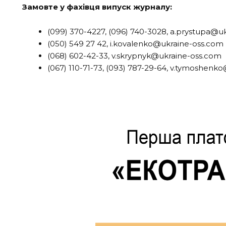
Замовте у фахівця випуск журналу:
(099) 370-4227, (096) 740-3028, a.prystupa@u
(050) 549 27 42, i.kovalenko@ukraine-oss.com
(068) 602-42-33, v.skrypnyk@ukraine-oss.com
(067) 110-71-73, (093) 787-29-64, v.tymoshen