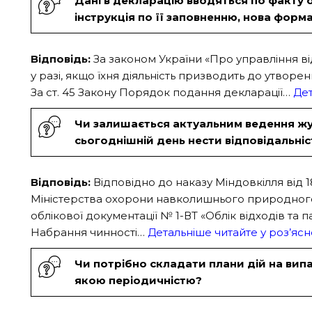
Дані в декларацію вводяться по факту о
інструкція по її заповненню, нова форма 
Відповідь:
За законом України «Про управління ві
у разі, якщо їхня діяльність призводить до утвор
За ст. 45 Закону Порядок подання декларації…
Дет
Чи залишається актуальним ведення журн
сьогоднішній день нести відповідальніс
Відповідь:
Відповідно до наказу Міндовкілля від 
Міністерства охорони навколишнього природного
облікової документації № 1-ВТ «Облік відходів та п
Набрання чинності…
Детальніше читайте у роз’ясн
Чи потрібно складати плани дій на випа
якою періодичністю?