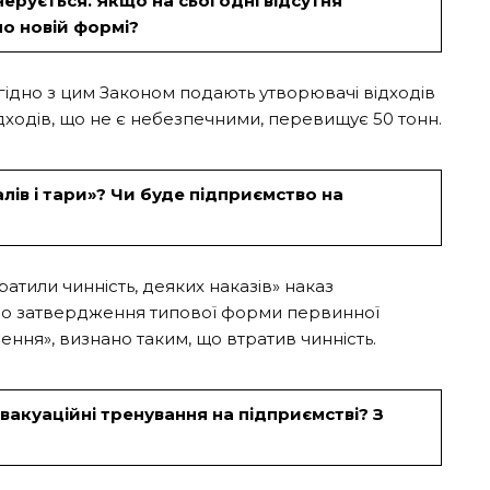
ерується. Якщо на сьогодні відсутня
по новій формі?
гідно з цим Законом подають утворювачі відходів
ідходів, що не є небезпечними, перевищує 50 тонн.
лів і тари»? Чи буде підприємство на
атили чинність, деяких наказів» наказ
ро затвердження типової форми первинної
внення», визнано таким, що втратив чинність.
вакуаційні тренування на підприємстві? З