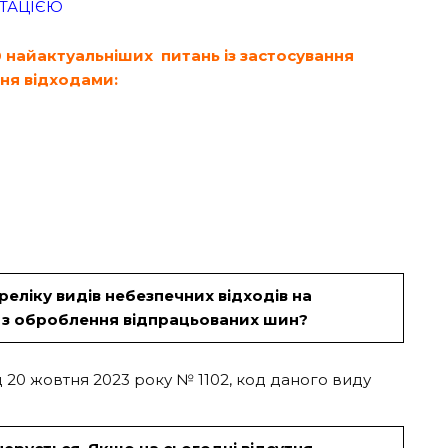
ЬТАЦІЄЮ
0 найактуальніших питань із застосування
ння відходами:
реліку видів небезпечних відходів на
и з оброблення відпрацьованих шин?
 20 жовтня 2023 року № 1102, код даного виду