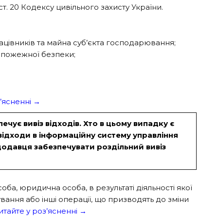
т. 20 Кодексу цивільного захисту України.
ацівників та майна суб’єкта господарювання;
а пожежної безпеки;
’ясненні →
ує вивіз відходів. Хто в цьому випадку є
відходи в інформаційну систему управління
додавця забезпечувати роздільний вивіз
ба, юридична особа, в результаті діяльності якої
ування або інші операції, що призводять до зміни
итайте у роз’ясненні →