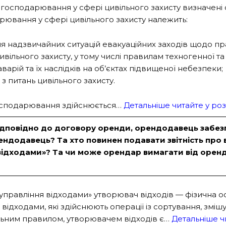
в господарювання у сфері цивільного захисту визначені с
дарювання у сфері цивільного захисту належить:
ня надзвичайних ситуацій евакуаційних заходів щодо пр
ивільного захисту, у тому числі правилам техногенної т
 аварій та їх наслідків на об’єктах підвищеної небезпеки;
з питань цивільного захисту.
 господарювання здійснюється…
Детальніше читайте у роз
дповідно до договору оренди, орендодавець забезпеч
ндодавець? Та хто повинен подавати звітність про 
 відходами»? Та чи може орендар вимагати від орен
правління відходами» утворювач відходів — фізична осо
відходами, які здійснюють операції із сортування, зміш
гальним правилом, утворювачем відходів є…
Детальніше ч