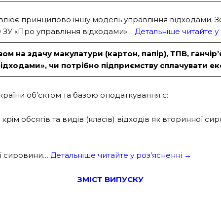
овлює принципово іншу модель управління відходами.
.10 ЗУ «Про управління відходами»…
Детальніше читайте у
м на здачу макулатури (картон, папір), ТПВ, ганчір’я
відходами», чи потрібно підприємству сплачувати е
країни об’єктом та базою оподаткування є:
 крім обсягів та видів (класів) відходів як вторинної 
ої сировини…
Детальніше читайте у роз’ясненні →
ЗМІСТ ВИПУСКУ