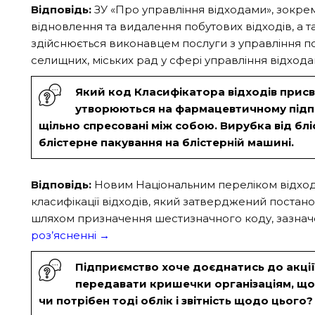
Відповідь:
ЗУ «Про управління відходами», зокрем
відновлення та видалення побутових відходів, а т
здійснюється виконавцем послуги з управління по
селищних, міських рад у сфері управління відхо
Який код Класифікатора відходів присво
утворюються на фармацевтичному підпри
щільно спресовані між собою. Вирубка від бл
блістерне пакування на блістерній машині.
Відповідь:
Новим Національним переліком відходів 
класифікації відходів, який затверджений постанов
шляхом призначення шестизначного коду, зазначен
роз’ясненні →
Підприємство хоче доєднатись до акції
передавати кришечки організаціям, що
чи потрібен тоді облік і звітність щодо цього?