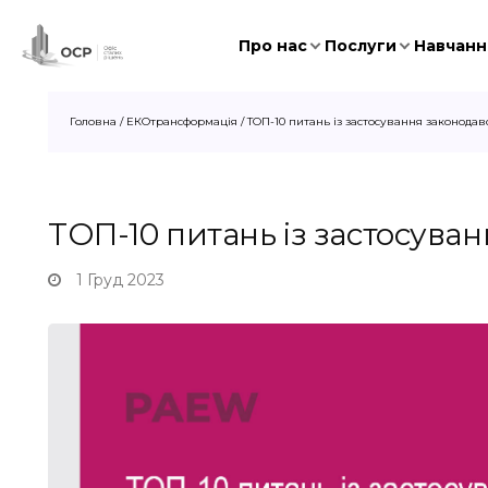
Про нас
Послуги
Навчання
Головна
/
ЕКОтрансформація
/
ТОП-10 питань із застосування законодав
ТОП-10 питань із застосува
1 Груд 2023