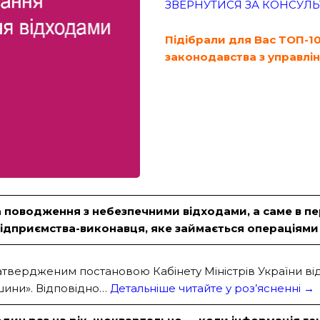
ЗВЕРНУТИСЯ ЗА КОНСУЛ
Підібрали для Вас ТОП-1
законодавства з управлі
а поводження з небезпечними відходами, а саме в пе
 підприємства-виконавця, яке займається операціям
атвердженим постановою Кабінету Міністрів України від
 шини». Відповідно…
Детальніше читайте у роз’ясненні →