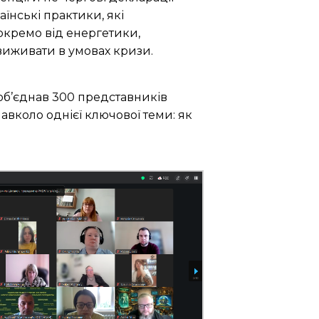
аїнські практики, які
окремо від енергетики,
 виживати в умовах кризи.
об’єднав 300 представників
авколо однієї ключової теми: як