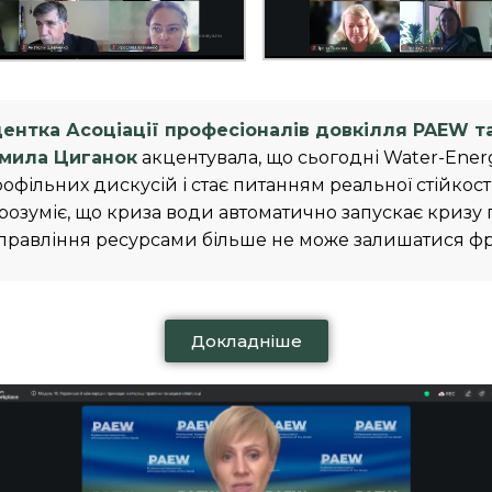
ентка Асоціації професіоналів довкілля PAEW т
дмила Циганок
акцентувала, що сьогодні Water-Ener
фільних дискусій і стає питанням реальної стійкості 
ше розуміє, що криза води автоматично запускає криз
 управління ресурсами більше не може залишатися ф
Докладніше