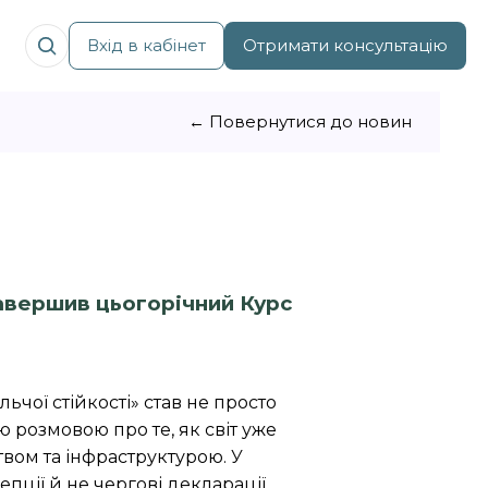
Вхід в кабінет
Отримати консультацію
← Повернутися до новин
авершив цьогорічний Курс
чої стійкості» став не просто
розмовою про те, як світ уже
твом та інфраструктурою. У
пції й не чергові декларації