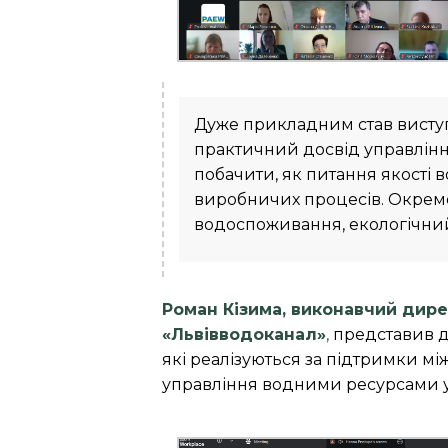
Дуже прикладним став вист
практичний досвід управлін
побачити, як питання якості 
виробничих процесів. Окремо
водоспоживання, екологічний 
Роман Кізима, виконавчий дире
«Львівводоканал»
,
представив д
які реалізуються за підтримки м
управління водними ресурсами у 