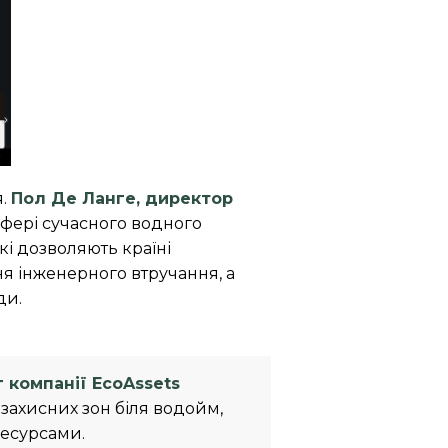
я.
Пол Де Ланге, директор
сфері сучасного водного
і дозволяють країні
я інженерного втручання, а
ди.
 компанії EcoAssets
 захисних зон біля водойм,
ресурсами.