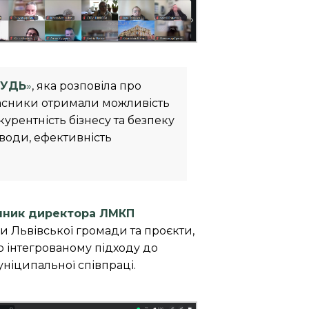
РУДЬ
»
, яка розповіла про
асники отримали можливість
урентність бізнесу та безпеку
води, ефективність
упник директора ЛМКП
Львівської громади та проєкти,
о інтегрованому підходу до
ніципальної співпраці.