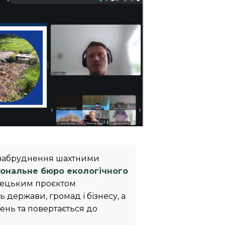
о забруднення шахтними
гіональне бюро екологічного
імецьким проєктом
 держави, громад і бізнесу, а
шень та повертається до