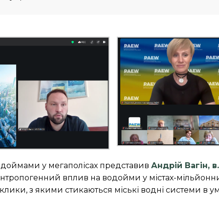
одоймами у мегаполісах представив
Андрій Вагін, 
нтропогенний вплив на водойми у містах-мільйонни
клики, з якими стикаються міські водні системи в у