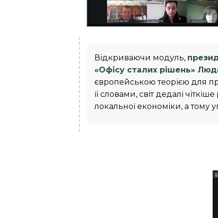
Відкриваючи модуль,
презид
«Офісу сталих рішень» Лю
європейською теорією для про
її словами, світ дедалі чіткі
локальної економіки, а тому