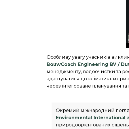
Особливу увагу учасників виклик
BouwCoach Engineering BV / Dutc
менеджменту, водоочистки та рес
адаптуватися до кліматичних риз
через інтегроване планування та
Окремий міжнародний погл
Environmental International 
природоорієнтованих рішень 