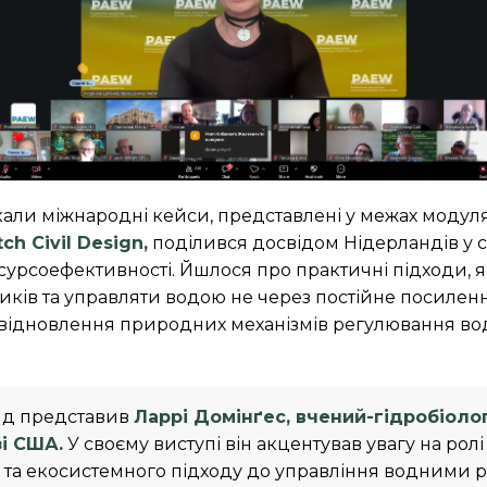
али міжнародні кейси, представлені у межах модул
h Civil Design,
поділився досвідом Нідерландів у 
урсоефективності. Йшлося про практичні підходи, як
иків та управляти водою не через постійне посиленн
 відновлення природних механізмів регулювання во
яд представив
Ларрі Домінґес, вчений-гідробіолог
зі США.
У своєму виступі він акцентував увагу на ролі
та екосистемного підходу до управління водними 