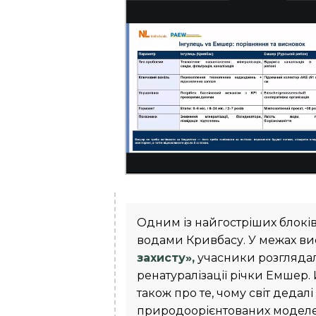
Одним із найгостріших блокі
водами Кривбасу. У межах ви
захисту»,
учасники розглядал
ренатуралізації річки Емшер. 
також про те, чому світ деда
природоорієнтованих моделе