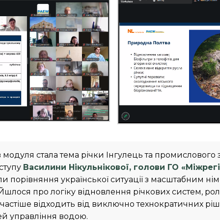
в модуля стала тема річки Інгулець та промисловог
ступу
Василини Нікульнікової, голови ГО «Міжре
и порівняння української ситуації з масштабним н
Йшлося про логіку відновлення річкових систем, роль
лі частіше відходить від виключно технократичних рі
й управління водою.