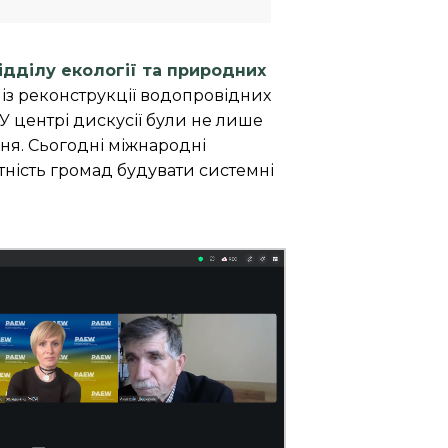
ідділу екології та природних
 із реконструкції водопровідних
У центрі дискусії були не лише
ння. Сьогодні міжнародні
тність громад будувати системні