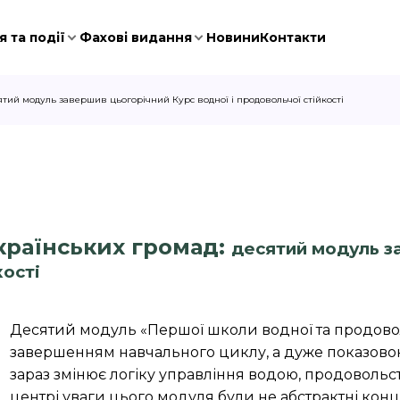
 та події
Фахові видання
Новини
Контакти
сятий модуль завершив цьогорічний Курс водної і продовольчої стійкості
українських громад:
десятий модуль з
кості
Десятий модуль «Першої школи водної та продоволь
завершенням навчального циклу, а дуже показовою 
зараз змінює логіку управління водою, продовольс
центрі уваги цього модуля були не абстрактні конце