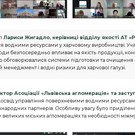
уп
Лариси Жигадло, керівниці відділу якості АТ «
ня водними ресурсами у харчовому виробництві. Уч
води безпосередньо впливає на якість продукції, конк
 обговорювалися системи підготовки та очищення 
менеджмент і водні ризики для харчової галузі.
ктор Асоціації «Львівська агломерація» та заст
освід управління поверхневими водними ресурсами 
іжнародних партнерів. Особливу увагу було приділен
великих міських агломераціях та необхідності міжму