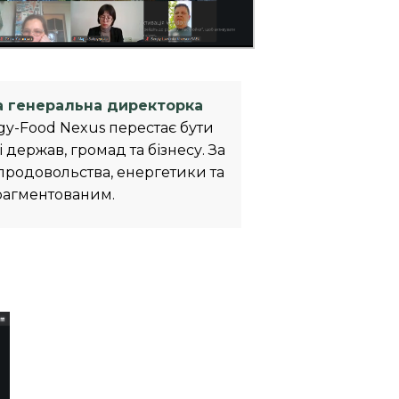
а генеральна директорка
gy-Food Nexus перестає бути
держав, громад та бізнесу. За
у продовольства, енергетики та
рагментованим.