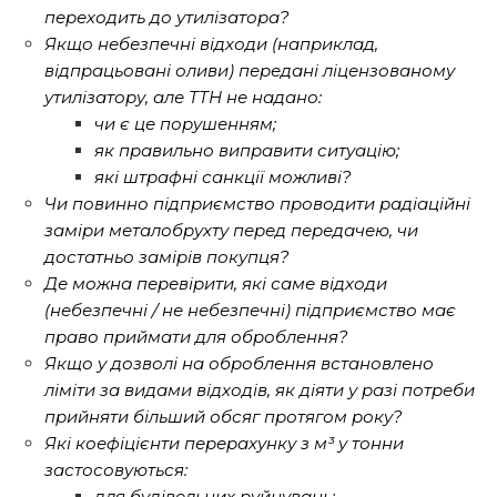
переходить до утилізатора?
Якщо небезпечні відходи (наприклад,
відпрацьовані оливи) передані ліцензованому
утилізатору, але ТТН не надано:
чи є це порушенням;
як правильно виправити ситуацію;
які штрафні санкції можливі?
Чи повинно підприємство проводити радіаційні
заміри металобрухту перед передачею, чи
достатньо замірів покупця?
Де можна перевірити, які саме відходи
(небезпечні / не небезпечні) підприємство має
право приймати для оброблення?
Якщо у дозволі на оброблення встановлено
ліміти за видами відходів, як діяти у разі потреби
прийняти більший обсяг протягом року?
Які коефіцієнти перерахунку з м³ у тонни
застосовуються:
для будівельних руйнувань;