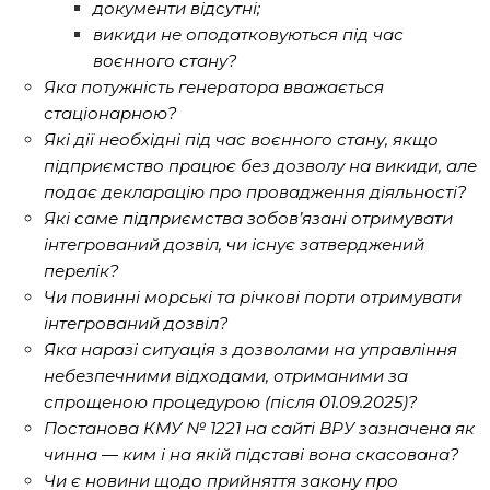
документи відсутні;
викиди не оподатковуються під час
воєнного стану?
Яка потужність генератора вважається
стаціонарною?
Які дії необхідні під час воєнного стану, якщо
підприємство працює без дозволу на викиди, але
подає декларацію про провадження діяльності?
Які саме підприємства зобов’язані отримувати
інтегрований дозвіл, чи існує затверджений
перелік?
Чи повинні морські та річкові порти отримувати
інтегрований дозвіл?
Яка наразі ситуація з дозволами на управління
небезпечними відходами, отриманими за
спрощеною процедурою (після 01.09.2025)?
Постанова КМУ № 1221 на сайті ВРУ зазначена як
чинна — ким і на якій підставі вона скасована?
Чи є новини щодо прийняття закону про