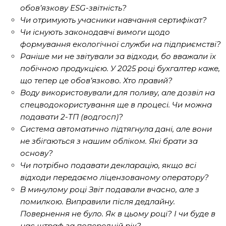
обов’язкову ESG-звітність?
Чи отримують учасники навчання сертифікат?
Чи існують законодавчі вимоги щодо
формування екологічної служби на підприємстві?
Раніше ми не звітували за відходи, бо вважали їх
побічною продукцією. У 2025 році бухгалтер каже,
що тепер це обов’язково. Хто правий?
Воду використовували для поливу, але дозвіл на
спецводокористування ще в процесі. Чи можна
подавати 2-ТП (водгосп)?
Система автоматично підтягнула дані, але вони
не збігаються з нашим обліком. Які брати за
основу?
Чи потрібно подавати декларацію, якщо всі
відходи передаємо ліцензованому оператору?
В минулому році Звіт подавали вчасно, але з
помилкою. Виправили після дедлайну.
Повернення не було. Як в цьому році? І чи буде в
нас штраф за попередній рік?