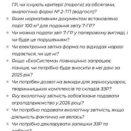
ГР, чи існують критерії (пороги) за обсягами,
аналогічно формі № 2-ТП (водгосп)?
Яким нормативним документом встановлено
поріг 100 м³ для подання звіту 7-ГР?
Чи можна подати звіт 7-ГР у паперовому вигляді, і
чи буде це порушенням?
Чи електронна звітна форма по відходах наразі
подається, чи ще ні?
Якщо «ЕкоСистема» повноцінно запрацює
пізніше, чи потрібно буде вносити в неї дані за
2025 рік?
Чи потрібен дозвіл на викиди для зерносушарок,
тваринницьких комплексів та складів ЗЗР?
Яку екологічну звітність зобов’язане подавати
агропідприємство у 2026 році?
Чи потрібно подавати екологічну звітність, якщо
діяльність фактично не велась?
Чи потрібно декларувати залишки ЗЗР та
добрив?