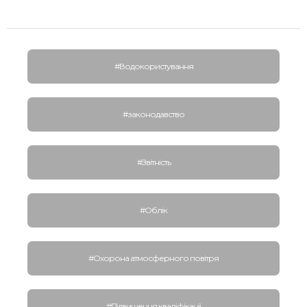
#Водокористування
#законодавство
#Звітність
#Облік
#Охорона атмосферного повітря
#Підвищення кваліфікації