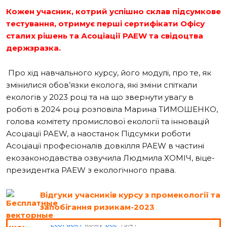
Кожен учасник, котрий успішно склав підсумкове
тестування, отримує перші сертифікати Офісу
сталих рішень та Асоціації
PAEW
та свідоцтва
держзразка.
Про хід навчального курсу, його модулі, про те, як
змінилися обов’язки еколога, які зміни спіткали
екологів у 2023 році та на що звернути увагу в
роботі в 2024 році розповіла Марина ТИМОШЕНКО,
голова комітету промислової екології та інновацій
Асоціації PAEW, а наостанок Підсумки роботи
Асоціації професіоналів довкілля PAEW в частині
екозаконодавства озвучила Людмила ХОМІЧ, віце-
президентка PAEW з екологічного права.
Відгуки учасників курсу з промекології та
запобігання ризикам-2023