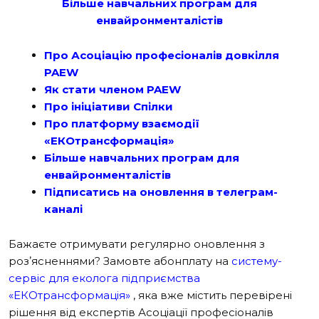
Більше навчальних програм для
енвайронменталістів
Про Асоціацію професіоналів довкілля
PAEW
Як стати членом PAEW
Про ініціативи Спілки
Про платформу взаємодії
«ЕКОтрансформація»
Більше навчальних програм для
енвайронменталістів
Підписатись на оновлення в телеграм-
каналі
Бажаєте отримувати регулярно оновлення з
розʼясненнями? Замовте абонплату на
систему-
сервіс для еколога підприємства
«ЕКОтрансформація»
, яка вже містить перевірені
рішення від експертів Асоціації професіоналів