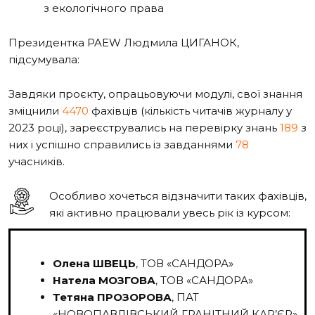
з екологічного права
Президентка PAEW Людмила ЦИГАНОК,
підсумувала:
Завдяки проєкту, опрацьовуючи модулі, свої знання
зміцнили
4470
фахівців (кількість читачів журналу у
2023 році), зареєструвались на перевірку знань
189
з
них і успішно справились із завданнями
78
учасників.
Особливо хочеться відзначити таких фахівців,
які активно працювали увесь рік із курсом:
Олена ШВЕЦЬ
, ТОВ «САНДОРА»
Натела МОЗГОВА
, ТОВ «САНДОРА»
Тетяна ПРОЗОРОВА
, ПАТ
«НОВОПАВЛІВСЬКИЙ ГРАНІТНИЙ КАР’ЄР»