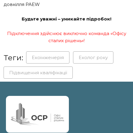
довкілля PAEW
Будьте уважні – уникайте підробок!
Підключення здійснює виключно команда «Офісу
сталих рішень»!
Теги:
Екоінженерія
Еколог року
Підвищення кваліфікації