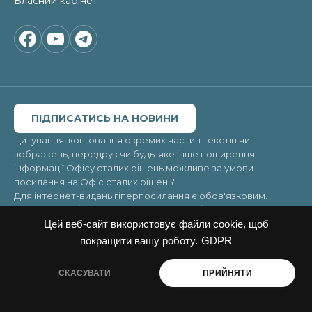
Власний кабінет
ПІДПИСАТИСЬ НА НОВИНИ
Цитування, копіювання окремих частин текстів чи
зображень, передрук чи будь-яке інше поширення
інформації Офісу сталих рішень можливе за умови
посилання на
Офіс сталих рішень"
.
Для інтернет-видань гіперпосилання є обов'язковим.
Матеріали в блоці «Новини» можуть публікуватись на
правах реклами, відповідальність за їхній зміст несе
Цей веб-сайт використовує файли cookie, щоб
рекламодавець.
покращити вашу роботу.
GDPR
© 2026. Усі права захищені
Copyright ©Office of Sustainable Solutions 2026. All rights
СКАСУВАТИ
ПРИЙНЯТИ
reserved