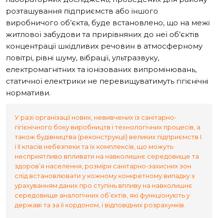
розташування підприємств або іншого
виробничого об’єкта, буде встановлено, що на межі
житлової забудови та прирівняних до неї об’єктів
концентрації шкідливих речовин в атмосферному
повітрі, рівні шуму, вібрації, ультразвуку,
електромагнітних та іонізованих випромінювань,
статичної електрики не перевищуватимуть гігієнічні
нормативи.
У разі організації нових, невивчених із санітарно-
гігієнічного боку виробництв і технологічних процесів, а
також будівництва (реконструкції) великих підприємств I
і II класів небезпеки та їх комплексів, що можуть
несприятливо впливати на навколишнє середовище та
здоров’я населення, розміри санітарно-захисних зон
слід встановлювати у кожному конкретному випадку з
урахуванням даних про ступінь впливу на навколишнє
середовище аналогічних об’єктів, які функціонують у
державі та за її кордоном, і відповідних розрахунків.