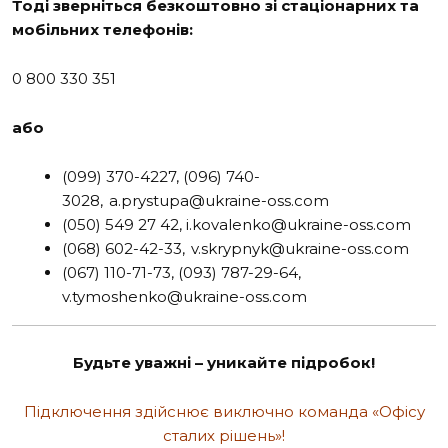
Тоді зверніться безкоштовно зі стаціонарних та
мобільних телефонів:
0 800 330 351
або
(099) 370-4227, (096) 740-
3028,
a.prystupa@ukraine-oss.com
(050) 549 27 42, i.kovalenko@ukraine-oss.com
(068) 602-42-33,
v.skrypnyk@ukraine-oss.com
(067) 110-71-73, (093) 787-29-64,
v.tymoshenko@ukraine-oss.com
Будьте уважні – уникайте підробок!
Підключення здійснює виключно команда «Офісу
сталих рішень»!