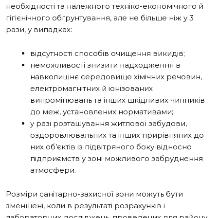
необхідності та належного техніко-економічного й
гігієнічного обґрунтування, але не більше ніж у 3
рази, у випадках:
відсутності способів очищення викидів;
неможливості знизити надходження в
навколишнє середовище хімічних речовин,
електромагнітних й іонізованих
випромінювань та інших шкідливих чинників
до меж, установлених нормативами;
у разі розташування житлової забудови,
оздоровлювальних та інших прирівняних до
них об’єктів із підвітряного боку відносно
підприємств у зоні можливого забруднення
атмосфери.
Розміри санітарно-захисної зони можуть бути
зменшені, коли в результаті розрахунків і
лабораторних досліджень, проведених для району