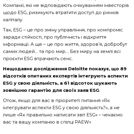
Компанії, які не відповідають очікуванням інвесторів
щодо ESG, ризикують втратити доступ до ринків
капіталу.
Так, ESG – це про зміну управління, про компроміс
заради стійкості, про публічність і відкриття
інформації. А ще – це про життя, здоровʼя, добробут
самих людей… та про мир… Без миру на землі всі
проєкти ESG втрачають сенс.
Нещодавнє дослідження Deloitte показує, що 89
відсотків опитаних експертів інтегрують аспекти
ESG у свою діяльність, а 61 відсоток шукають
зовнішню гарантію для своїх заяв ESG
.
Отож, якщо для вас в пріоритеті питання «Як
інтегрувати аспекти ESG у свою діяльність?», а не
лише «Як правильно написати звіт ESG» – чекаємо
вас та вашу компанію в спілці PAEW»