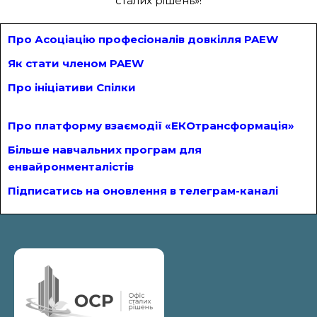
сталих рішень»!
Про Асоціацію професіоналів довкілля PAEW
Як стати членом PAEW
Про ініціативи Спілки
Про платформу взаємодії «ЕКОтрансформація»
Більше навчальних програм для
енвайронменталістів
Підписатись на оновлення в телеграм-каналі