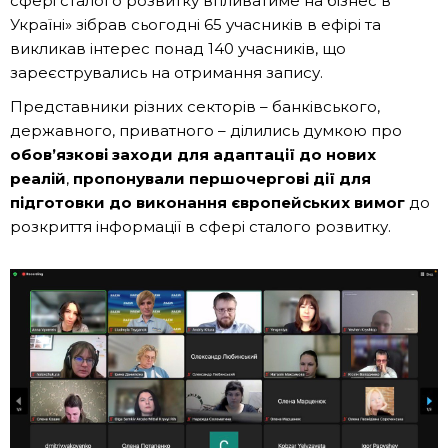
сфері сталого розвитку впливатиме на бізнес в
Україні» зібрав сьогодні 65 учасників в ефірі та
викликав інтерес понад 140 учасників, що
зареєструвались на отримання запису.
Представники різних секторів – банківського,
державного, приватного – ділились думкою про
обов’язкові заходи для адаптації до нових
реалій
,
пропонували першочергові дії для
підготовки до виконання європейських вимог
до
розкриття інформації в сфері сталого розвитку.