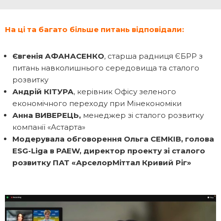
На ці та багато більше питань відповідали:
Євгенія АФАНАСЕНКО
, старша радниця ЄБРР з
питань навколишнього середовища та сталого
розвитку
Андрій КІТУРА
, керівник Офісу зеленого
економічного переходу при Мінекономіки
Анна ВИВЕРЕЦЬ,
менеджер зі сталого розвитку
компанії «Астарта»
Модеру
вала обговорення
Ольга СЕМКІВ, голова
ESG-Liga в PAEW, директор проекту зі сталого
розвитку ПАТ «АрселорМіттал Кривий Ріг»