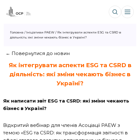
Головна
/
Ініціативи PAEW
/
Як інтегрувати аспекти ESG та CSRD в
діяльність: які зміни чекають бізнес в Україні?
← Повернутися до новин
Як інтегрувати аспекти ESG
та CSRD
в
діяльність
:
які зміни чекають бізнес в
Україні?
Як написати звіт
ESG
та CSRD:
які зміни чекають
бізнес в Україні?
Відкритий вебінар для членів Асоціації PAEW з
темою «ESG та CSRD: як трансформація звітності в