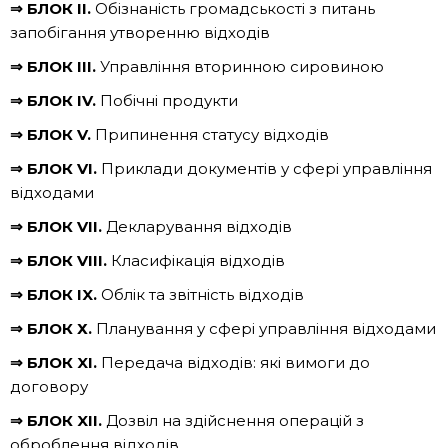
⇒ БЛОК ІІ.
Обізнаність громадськості з питань
запобігання утворенню відходів
⇒ БЛОК ІІІ.
Управління вторинною сировиною
⇒ БЛОК IV.
Побічні продукти
⇒ БЛОК V.
Припинення статусу відходів
⇒ БЛОК VI.
Приклади документів у сфері управління
відходами
⇒ БЛОК VII.
Декларування відходів
⇒ БЛОК VIII.
Класифікація відходів
⇒ БЛОК IX.
Облік та звітність відходів
⇒ БЛОК Х.
Планування у сфері управління відходами
⇒ БЛОК XI.
Передача відходів: які вимоги до
договору
⇒ БЛОК XII.
Дозвіл на здійснення операцій з
оброблення відходів