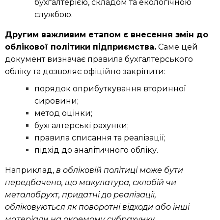
бухгалтерією, складом та екологічною
службою.
Другим важливим етапом є внесення змін до
облікової політики підприємства.
Саме цей
документ визначає правила бухгалтерського
обліку та дозволяє офіційно закріпити:
порядок оприбуткування вторинної
сировини;
метод оцінки;
бухгалтерські рахунки;
правила списання та реалізації;
підхід до аналітичного обліку.
Наприклад,
в обліковій політиці може бути
передбачено, що макулатура, склобій чи
металобрухт, придатні до реалізації,
обліковуються як поворотні відходи або інші
матеріали на окремому субрахунку.