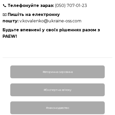
📞
Телефонуйте зараз:
(050) 707-01-23
📧
Пишіть на електронну
пошту:
v.kovalenko@ukraine-oss.com
Будьте впевнені у своїх рішеннях разом з
PAEW!
#вторинна сировина
#Експерт на зв’язку
#законодавство