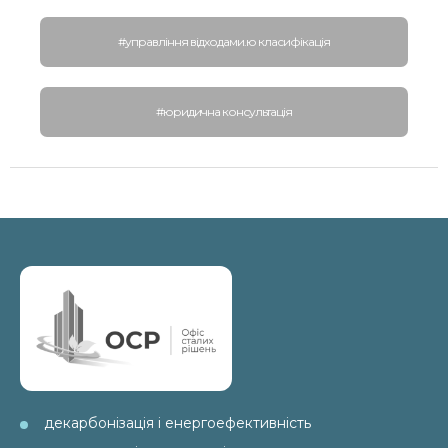
#управління відходами.ю класифікація
#юридична консультація
декарбонізація і енергоефективність