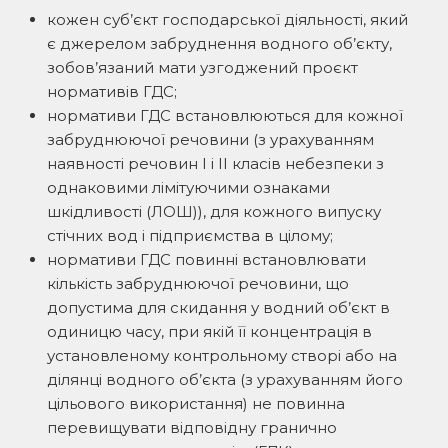
кожен суб’єкт господарської діяльності, який
є джерелом забруднення водного об’єкту,
зобов’язаний мати узгоджений проєкт
нормативів ГДС;
нормативи ГДС встановлюються для кожної
забруднюючої речовини (з урахуванням
наявності речовин I і II класів небезпеки з
однаковими лімітуючими ознаками
шкідливості (ЛОШ)), для кожного випуску
стічних вод і підприємства в цілому;
нормативи ГДС повинні встановлювати
кількість забруднюючої речовини, що
допустима для скидання у водний об’єкт в
одиницю часу, при якій її концентрація в
установленому контрольному створі або на
ділянці водного об’єкта (з урахуванням його
цільового використання) не повинна
перевищувати відповідну гранично