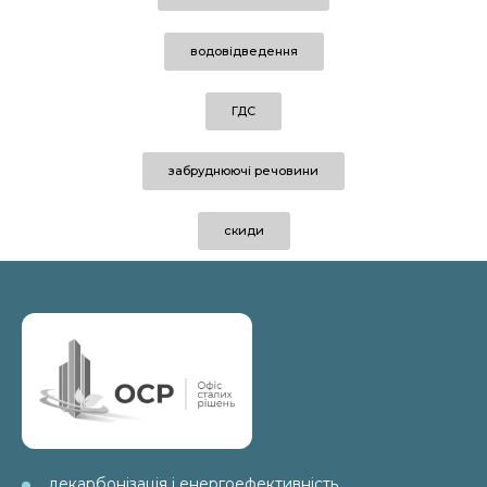
водовідведення
ГДС
забруднюючі речовини
скиди
декарбонізація і енергоефективність