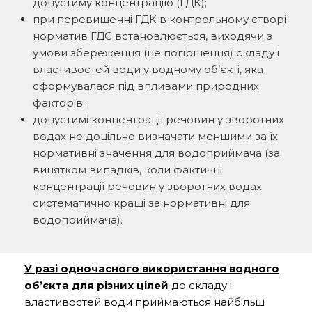
допустиму концентрацію (ГДК);
при перевищенні ГДК в контрольному створі
норматив ГДС встановлюється, виходячи з
умови збереження (не погіршення) складу і
властивостей води у водному об’єкті, яка
сформувалася під впливами природних
факторів;
допустимі концентрації речовин у зворотних
водах не доцільно визначати меншими за їх
нормативні значення для водоприймача (за
винятком випадків, коли фактичні
концентрації речовин у зворотних водах
систематично кращі за нормативні для
водоприймача).
У разі одночасного використання водного
об’єкта для різних цілей
до складу і
властивостей води приймаються найбільш