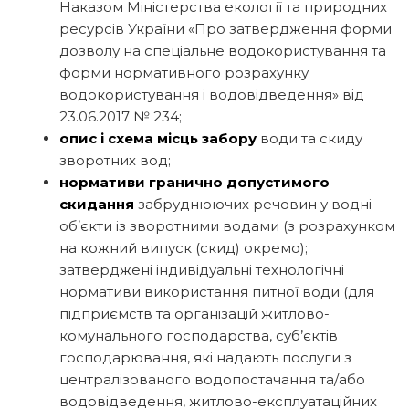
Наказом Міністерства екології та природних
ресурсів України «Про затвердження форми
дозволу на спеціальне водокористування та
форми нормативного розрахунку
водокористування і водовідведення» від
23.06.2017 № 234;
опис і схема місць забору
води та скиду
зворотних вод;
нормативи гранично допустимого
скидання
забруднюючих речовин у водні
обʼєкти із зворотними водами (з розрахунком
на кожний випуск (скид) окремо);
затверджені індивідуальні технологічні
нормативи використання питної води (для
підприємств та організацій житлово-
комунального господарства, суб’єктів
господарювання, які надають послуги з
централізованого водопостачання та/або
водовідведення, житлово-експлуатаційних