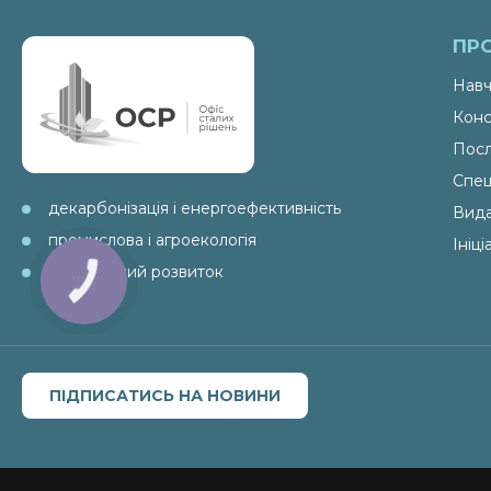
ПР
Навч
Конс
Посл
Спец
декарбонізація і енергоефективність
Вид
промислова і агроекологія
Ініц
ESG і сталий розвиток
КНОПКА
ЗВ'ЯЗКУ
ПІДПИСАТИСЬ НА НОВИНИ