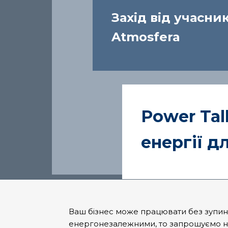
Захід від
учасник
Atmosfera
Power Tal
енергії д
Ваш бізнес може працювати без зупинок
енергонезалежними, то запрошуємо на з