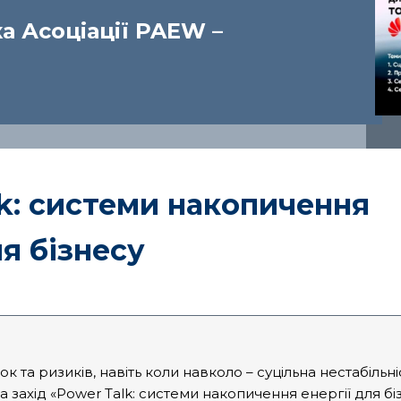
а Асоціації
PAEW –
k: cистеми накопичення
ля бізнесу
 та ризиків, навіть коли навколо – суцільна нестабільн
ахід «Power Talk: системи накопичення енергії для біз