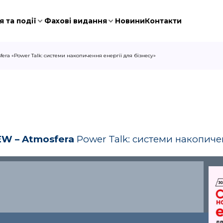
 та події
Фахові видання
Новини
Контакти
fera «Power Talk: cистеми накопичення енергії для бізнесу»
W – Atmosfera
Power Talk: cистеми накопичен