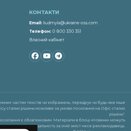
КОНТАКТИ
Email
liudmyla@ukraine-oss.com
Телефон
0 800 330 351
Власний кабінет
ремих частин текстів чи зображень, передрук чи будь-яке інше
ісу сталих рішень можливе за умови посилання на
Офіс сталих
рішень"
.
посилання є обов'язковим. Матеріали в блоці «Новини» можуть
х реклами, відповідальність за їхній зміст несе рекламодавець.