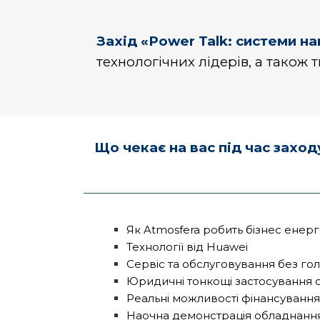
Захід «Power Talk: системи на
технологічних лідерів, а також т
Що чекає на вас під час заход
Як Atmosfera робить бізнес енер
Технології від Huawei
Сервіс та обслуговування без го
Юридичні тонкощі застосування с
Реальні можливості фінансування
Наочна демонстрація обладнання