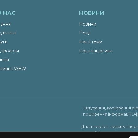
О НАС
НОВИНИ
ання
Новини
ультації
Події
уги
Наші теми
проекти
Наші ініціативи
ання
іативи PAEW
Цитування, копіювання ок
поширення інформації Оф
Для інтернет-видань гіпер
публікуватись на права