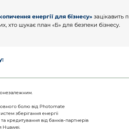
копичення енергії для бізнесу»
зацікавить п
их, хто шукає план «Б» для безпеки бізнесу.
у:
гонезалежним.
ловного болю від Photomate
истем зберігання енергії
 та кредитування від банків-партнерів
 Huawei.