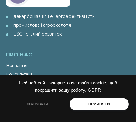
декарбонізація і енергоефективність
промислова і агроекологія
ESG і сталий розвиток
ПРО НАС
Навчання
Консультації
Цей веб-сайт використовує файли cookie, щоб
Послуги
покращити вашу роботу.
GDPR
Спецпроекти
Видання
СКАСУВАТИ
ПРИЙНЯТИ
Ініціативи PAEW
НОВИНИ