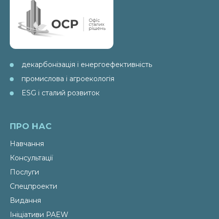
декарбонізація і енергоефективність
промислова і агроекологія
ESG і сталий розвиток
ПРО НАС
Навчання
Консультації
Послуги
Спецпроекти
Видання
Ініціативи PAEW