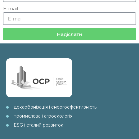
E-mail
Надіслати
декарбонізація і енергоефективність
промислова і агроекологія
ESG і сталий розвиток