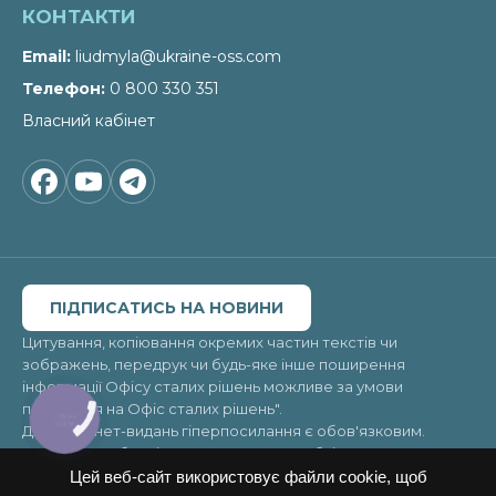
КОНТАКТИ
Email
liudmyla@ukraine-oss.com
Телефон
0 800 330 351
Власний кабінет
ПІДПИСАТИСЬ НА НОВИНИ
Цитування, копіювання окремих частин текстів чи
зображень, передрук чи будь-яке інше поширення
інформації Офісу сталих рішень можливе за умови
посилання на
Офіс сталих рішень"
.
КНОПКА
ЗВ'ЯЗКУ
Для інтернет-видань гіперпосилання є обов'язковим.
Матеріали в блоці «Новини» можуть публікуватись на
правах реклами, відповідальність за їхній зміст несе
Цей веб-сайт використовує файли cookie, щоб