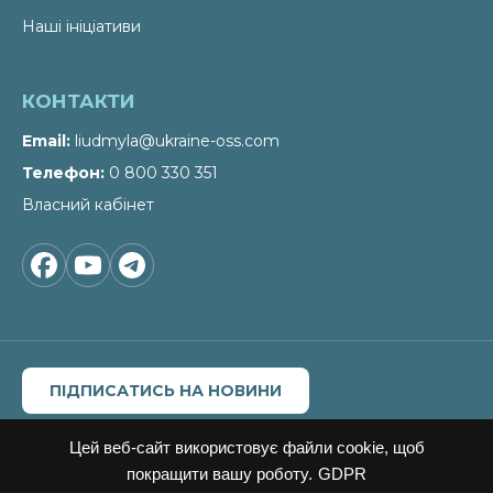
Наші ініціативи
КОНТАКТИ
Email
liudmyla@ukraine-oss.com
Телефон
0 800 330 351
Власний кабінет
ПІДПИСАТИСЬ НА НОВИНИ
Цитування, копіювання окремих частин текстів чи
зображень, передрук чи будь-яке інше поширення
Цей веб-сайт використовує файли cookie, щоб
інформації Офісу сталих рішень можливе за умови
покращити вашу роботу.
GDPR
посилання на
Офіс сталих рішень"
.