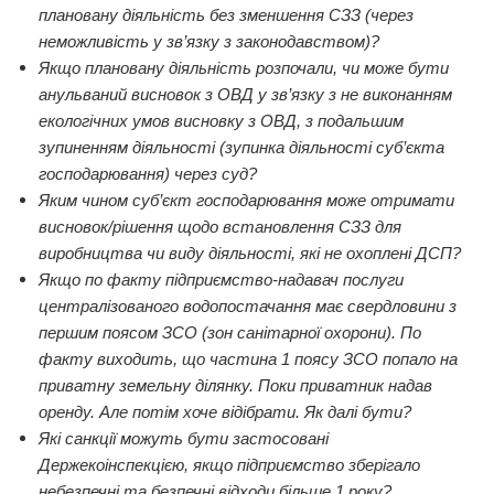
плановану діяльність без зменшення СЗЗ (через
неможливість у зв’язку з законодавством)?
Якщо плановану діяльність розпочали, чи може бути
анульваний висновок з ОВД у зв’язку з не виконанням
екологічних умов висновку з ОВД, з подальшим
зупиненням діяльності (зупинка діяльності суб’єкта
господарювання) через суд?
Яким чином суб’єкт господарювання може отримати
висновок/рішення щодо встановлення СЗЗ для
виробництва чи виду діяльності, які не охоплені ДСП?
Якщо по факту підприємство-надавач послуги
централізованого водопостачання має свердловини з
першим поясом ЗСО (зон санітарної охорони). По
факту виходить, що частина 1 поясу ЗСО попало на
приватну земельну ділянку. Поки приватник надав
оренду. Але потім хоче відібрати.
Як далі бути?
Які санкції можуть бути застосовані
Держекоінспекцією, якщо підприємство зберігало
небезпечні та безпечні відходи більше 1 року?