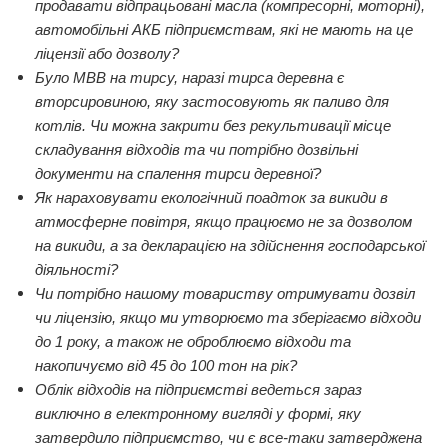
продавати відпрацьовані масла (компресорні, моторні),
автомобільні АКБ підприємствам, які не мають на це
ліцензії або дозволу?
Було МВВ на тирсу, наразі тирса деревна є
вторсировиною, яку застосовують як паливо для
котлів. Чи можна закрити без рекультивації місце
складування відходів та чи потрібно дозвільні
документи на спалення тирси деревної?
Як нараховувати екологічний поадток за викиди в
атмосферне повітря, якщо працюємо не за дозволом
на викиди, а за декларацією на здійснення господарської
діяльності?
Чи потрібно нашому товариству отримувати дозвіл
чи ліцензію, якщо ми утворюємо та зберігаємо відходи
до 1 року, а також не оброблюємо відходи та
накопичуємо від 45 до 100 тон на рік?
Облік відходів на підприємстві ведеться зараз
виключно в електронному вигляді у формі, яку
затвердило підприємство, чи є все-таки затверджена