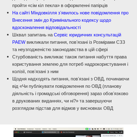
пройти «сім кіл пекла» в оформленні папірців
На сайті Міндовкілля зʼявилось нове повідомлення про
Внесення змін до Кримінального кодексу щодо
вдосконалення відповідальності
Шквал запитань на
Сервіс юридичних консультацій
PAEW
викликали питання, повʼязані із Розмірами СЗЗ
та неузгодженістю законодавства в цій сфері
Стурбованість викликає також питання набуття права
користування землею для потреб надрокористування і
колізії, повʼязані з ним
Щодня надходять питання, повʼязані з ОВД, починаючи
від «Чи публікувати повідомлення по ОВД (планову
діяльність і громадські обговорення) зараз обовʼязково
в друкованих виданнях, чи ні?» та завершуючи
розглядом підстав для відмов у висновках ОВД