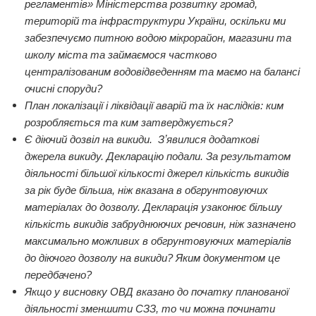
регламентів» Міністерства розвитку громад,
територій та інфраструктури України, оскільки ми
забезпечуємо питною водою мікрорайон, магазини та
школу міста та займаємося частково
централізованим водовідведенням та маємо на балансі
очисні споруди?
План локалізації і ліквідації аварій та їх наслідків: ким
розробляється та ким затверджується?
Є діючий дозвіл на викиди. Зʼявилися додаткові
джерела викиду. Декларацію подали. За результатом
діяльності більшої кількості джерел кількість викидів
за рік буде більша, ніж вказана в обгрунтовуючих
матеріалах до дозволу. Декларація узаконює більшу
кількість викидів забруднюючих речовин, ніж зазначено
максимально можливих в обгрунтовуючих матеріалів
до діючого дозволу на викиди? Яким документом це
передбачено?
Якщо у висновку ОВД вказано до початку планованої
діяльності зменшити СЗЗ, то чи можна починати