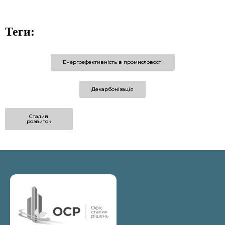
Теги:
Енергоефективність в промисловості
Декарбонізація
Сталий
розвиток