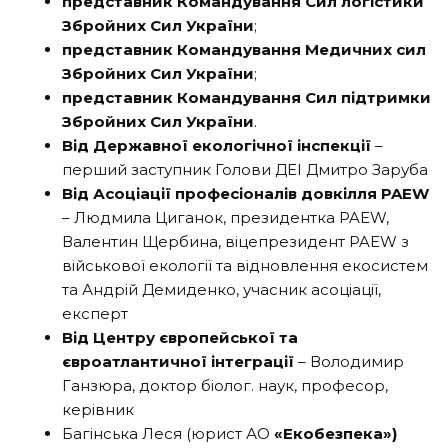
представник Командування Сил логістики
Збройних Сил України
;
представник Командування Медичних сил
Збройних Сил України
;
представник Командування Сил підтримки
Збройних Сил України
.
Від Державної екологічної інспекції
–
перший заступник Голови ДЕІ Дмитро Заруба
Від Асоціації професіоналів довкілля PAEW
– Людмила Циганок, президентка PAEW,
Валентин Щербина, віцепрезидент PAEW з
військової екології та відновлення екосистем
та Андрій Демиденко, учасник асоціації,
експерт
Від Центру європейської та
євроатлантичної інтеграції
– Володимир
Ганзюра, доктор біолог. наук, професор,
керівник
Багінська Леся (юрист АО
«Екобезпека»)