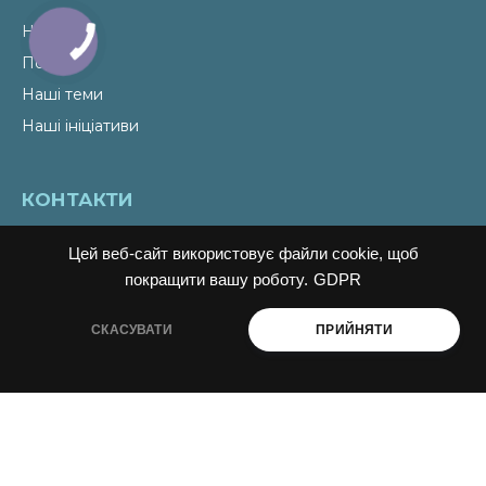
Новини
Події
Наші теми
Наші ініціативи
КОНТАКТИ
Email
liudmyla@ukraine-oss.com
Цей веб-сайт використовує файли cookie, щоб
Телефон
0 800 330 351
покращити вашу роботу.
GDPR
Власний кабінет
СКАСУВАТИ
ПРИЙНЯТИ
ПІДПИСАТИСЬ НА НОВИНИ