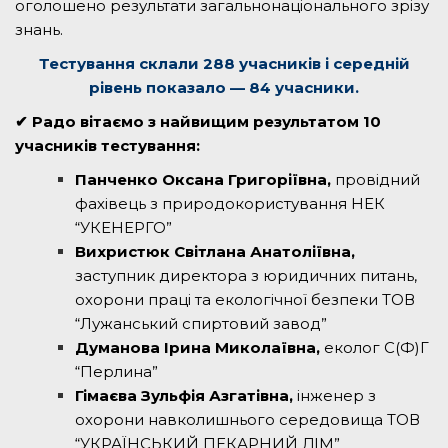
оголошено результати загальнонаціонального зрізу
знань.
Тестування склали 288 учасників і середній
рівень показало — 84 учасники.
✔ Радо вітаємо з найвищим результатом 10
учасників тестування:
Панченко Оксана Григоріївна,
провідний
фахівець з природокористування НЕК
“УКЕНЕРГО”
Вихристюк Світлана Анатоліївна,
заступник директора з юридичних питань,
охорони праці та екологічної безпеки ТОВ
“Лужанський спиртовий завод”
Думанова Ірина Миколаївна,
еколог С(Ф)Г
“Перлина”
Гімаєва Зульфія Азгатівна,
інженер з
охорони навколишнього середовища ТОВ
“УКРАЇНСЬКИЙ ПЕКАРНИЙ ДІМ”