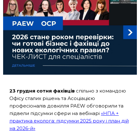
23 грудня сотня фахівців
спільно з командою
Офісу сталих рішень та Асоціацією
професіоналів довкілля PAEW обговорили та
підвели підсумки сфери на вебінарі
«НПА +
практика еколога: підсумки 2025 року і план дій
на 2026-й»