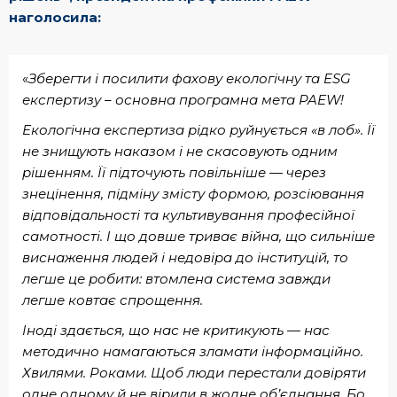
наголосила:
«
Зберегти і посилити фахову екологічну та ESG
експертизу – основна програмна мета PAEW!
Екологічна експертиза рідко руйнується «в лоб». Її
не знищують наказом і не скасовують одним
рішенням. Її підточують повільніше — через
знецінення, підміну змісту формою, розсіювання
відповідальності та культивування професійної
самотності. І що довше триває війна, що сильніше
виснаження людей і недовіра до інституцій, то
легше це робити: втомлена система завжди
легше ковтає спрощення.
Іноді здається, що нас не критикують — нас
методично намагаються зламати інформаційно.
Хвилями. Роками. Щоб люди перестали довіряти
одне одному й не вірили в жодне об’єднання. Бо