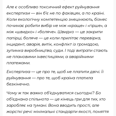
Але є особливо токсичний ефект руйнування
експертизи — він б’є не по фахівцях, а по країні.
Коли екологічну компетенцію знецінюють, бізнес
починає робити вибір не між «краще» і «гірше», а
між «швидко» і «боляче». Швидко — це закрити
папірці, боляче — це коли прилітає перевірка,
інцидент, аварія, витік, конфлікт із громадою,
зупинка виробництва, суди. І тоді витрати стають
не плановими інвестиціями, а аварійними
платежами.
Експертиза — це про те, щоб не платити двічі. Її
руйнування — про те, щоб країна платила
безкінечно.
Чому ж так важко об’єднуватися сьогодні? Бо
об’єднана спільнота — це кінець гри для тих, хто
заробляє на тумані. Вона вводить прості, але
жорсткі речі: мінімальні стандарти якості, поняття