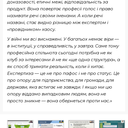
доказовості, етичні межі, відповідальність за
продукт. Вона повертає професії голос і право
називати речі своїми іменами. А коли речі
названі, стає видно різницю між експертом і
«провідником» хаосу.
У війні ми всі виснажені. У багатьох немає віри —
в інституції, у справедливість, у завтра. Саме тому
професійна спільнота сьогодні потрібна не як
клуб за інтересами й не як «ще одна структура», а
як спосіб тримати реальність, коли її хитає.
Експертиза — це не про пафос і не про статус. Це
про опору: для підприємства, для громади, для
держави, яка встигає не завжди. І якщо ми цю
опору віддамо випадковим людям, вона не
просто зникне — вона обернеться проти нас.
»