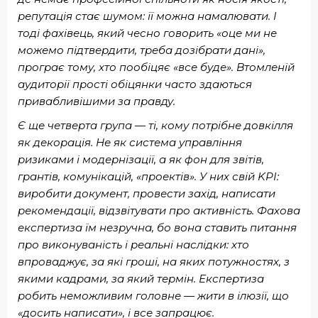
репутація стає шумом: її можна намалювати. І
тоді фахівець, який чесно говорить «оце ми не
можемо підтвердити, треба дозібрати дані»,
програє тому, хто пообіцяє «все буде». Втомленій
аудиторії прості обіцянки часто здаються
привабливішими за правду.
Є ще четверта група — ті, кому потрібне довкілля
як декорація. Не як система управління
ризиками і модернізації, а як фон для звітів,
грантів, комунікацій, «проектів». У них свій KPI:
виробити документ, провести захід, написати
рекомендації, відзвітувати про активність. Фахова
експертиза їм незручна, бо вона ставить питання
про виконуваність і реальні наслідки: хто
впроваджує, за які гроші, на яких потужностях, з
якими кадрами, за який термін. Експертиза
робить неможливим головне — жити в ілюзії, що
«досить написати», і все запрацює.