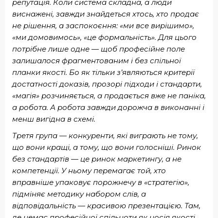
репутація. Коли система складна, а люди
виснажені, завжди знайдеться хтось, хто продає
не рішення, а заспокоєння: «ми все вирішимо»,
«ми домовимось», «це формальність». Для цього
потрібне лише одне — щоб професійне поле
залишалося фрагментованим і без спільної
планки якості. Бо як тільки з’являються критерії
достатності доказів, прозорі підходи і стандарти,
«магія» розчиняється, а продається вже не паніка,
а робота. А робота завжди дорожча в виконанні і
менш вигідна в схемі.
Третя група — конкуренти, які виграють не тому,
що вони кращі, а тому, що вони голосніші. Ринок
без стандартів — це ринок маркетингу, а не
компетенції. У ньому перемагає той, хто
вправніше упаковує порожнечу в «стратегію»,
підміняє методику набором слів, а
відповідальність — красивою презентацією. Там,
де немає професійної спільноти як носія якості,