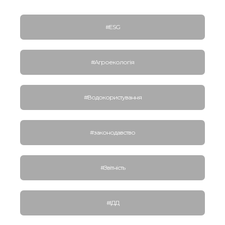
#ESG
#Агроекологія
#Водокористування
#законодавство
#Звітність
#ІДД