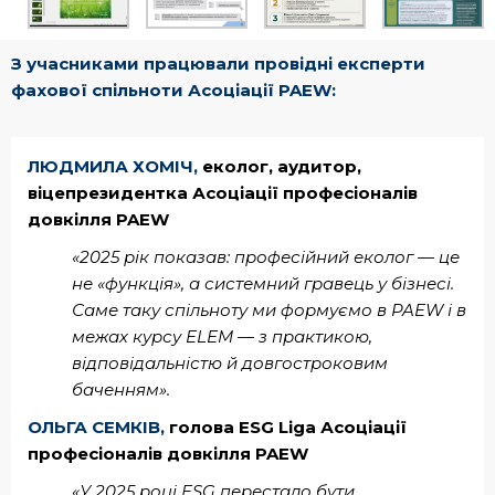
З учасниками працювали провідні експерти
фахової спільноти Асоціації PAEW:
ЛЮДМИЛА ХОМІЧ,
еколог, аудитор,
віцепрезидентка Асоціації професіоналів
довкілля PAEW
«2025 рік показав: професійний еколог — це
не «функція», а системний гравець у бізнесі.
Саме таку спільноту ми формуємо в PAEW і в
межах курсу ELEM — з практикою,
відповідальністю й довгостроковим
баченням».
ОЛЬГА СЕМКІВ,
голова ESG Liga Асоціації
професіоналів довкілля PAEW
«У 2025 році ESG перестало бути