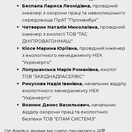
Беспала Лариса Леонідівна,
провідний
інженер з охорони праці та навколишнього
середовища ПрАТ “Промвибух”
Четверик Наталія Миколаївна,
провідний
інженер з екології ТОВ “ТАС
ДНІПРОВАГОНМАШ”
Кіосе Марина Юріївна,
провідний інженер
з екологічного менеджменту НЕК
“Укренерго”
Лопушанська Марія Романівна,
еколог
ТОВ “ЗАХІДНАДРАСЕРВІС”
Рикусова Надія Іванівна,
начальник відділу
екологічного менеджменту НЕК
“Укренерго”
Вознюк Денис Васильович,
начальник
відділу охорони праці та екологічної
безпеки ТОВ “ЕПАМ СИСТЕМЗ”
Це фахівці, якими ми щиро пишаємось 🤝💚