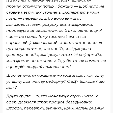
(за яку ніхто ніколи не звітував), підписати,
пройти, отримати папір, і бажано — щоб ніхто не
ставив незручних уточнень. Експертиза в їхній
логіці — перешкода, бо вона вимагає
доказовості, меж, розрахунків, вимірювань,
процедур, відповідальних осіб і, головне, часу. А
час — це гроші. Тому там, де з’являється
справжній фахівець, який ставить питання «а як
це працюватиме», «де дані?», «які джерела
фінансування?», «які результати цієї реформи?»,
«яка фактична технологія?», у багатьох ламається
сценарій швидкої домовленості.
Щоб не тикати пальцями – хтось згадає хоч одну
успішну довкіллєву реформу? ОВД? Відходи? що
далі?
Друга група — ті, хто монетизує страх і хаос. У
сфері довкілля страх працює безвідмовно:
штрафи, перевірки, зупинки, кримінальні ризики,