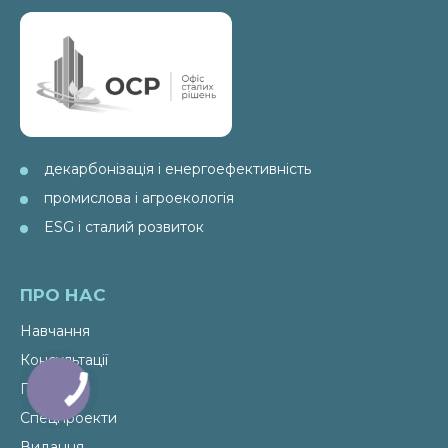
декарбонізація і енергоефективність
промислова і агроекологія
ESG і сталий розвиток
ПРО НАС
Навчання
Консультації
Послуги
Спецпроекти
Видання