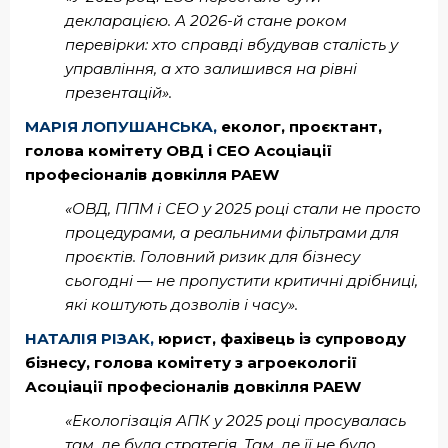
декларацією. А 2026-й стане роком
перевірки: хто справді вбудував сталість у
управління, а хто залишився на рівні
презентацій».
МАРІЯ ЛОПУШАНСЬКА,
еколог, проєктант,
голова комітету ОВД і СЕО Асоціації
професіоналів довкілля PAEW
«ОВД, ППМ і СЕО у 2025 році стали не просто
процедурами, а реальними фільтрами для
проєктів. Головний ризик для бізнесу
сьогодні — не пропустити критичні дрібниці,
які коштують дозволів і часу».
НАТАЛІЯ РІЗАК,
юрист, фахівець із супроводу
бізнесу, голова комітету з агроекології
Асоціації професіоналів довкілля PAEW
«Екологізація АПК у 2025 році просувалась
там, де була стратегія. Там, де її не було,