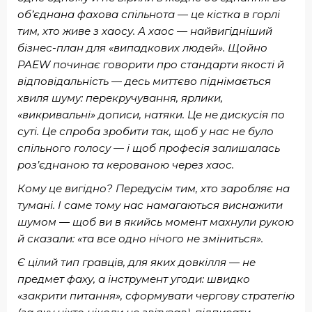
об’єднана фахова спільнота — це кістка в горлі
тим, хто живе з хаосу. А хаос — найвигідніший
бізнес-план для «випадкових людей». Щойно
PAEW починає говорити про стандарти якості й
відповідальність — десь миттєво піднімається
хвиля шуму: перекручування, ярлики,
«викривальні» дописи, натяки. Це не дискусія по
суті. Це спроба зробити так, щоб у нас не було
спільного голосу — і щоб професія залишалась
роз’єднаною та керованою через хаос.
Кому це вигідно? Передусім тим, хто заробляє на
тумані. І саме тому нас намагаються виснажити
шумом — щоб ви в якийсь момент махнули рукою
й сказали: «та все одно нічого не зміниться».
Є цілий тип гравців, для яких довкілля — не
предмет фаху, а інструмент угоди: швидко
«закрити питання», сформувати чергову стратегію