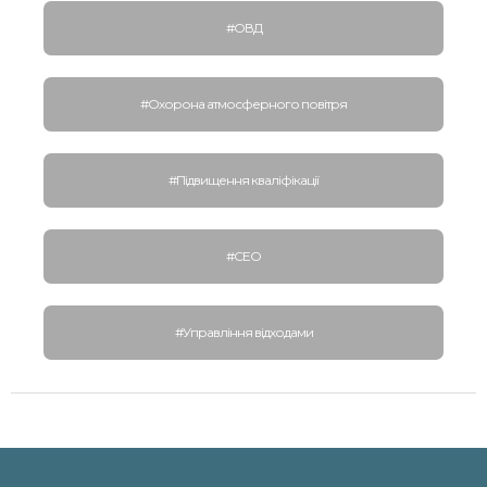
#ОВД
#Охорона атмосферного повітря
#Підвищення кваліфікації
#СЕО
#Управління відходами