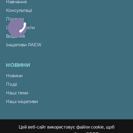
1
2
3
…
23
»
декарбонізація і енергоефективність
промислова і агроекологія
ESG і сталий розвиток
ПРО НАС
Навчання
Цей веб-сайт використовує файли cookie, щоб
Консультації