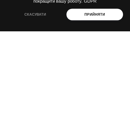
покращити вашу роботу.
GDPR
Послуги
Спецпроекти
СКАСУВАТИ
ПРИЙНЯТИ
Видання
Ініціативи PAEW
НОВИНИ
Новини
Події
Наші теми
Наші ініціативи
КОНТАКТИ
Email
liudmyla@ukraine-oss.com
Телефон
0 800 330 351