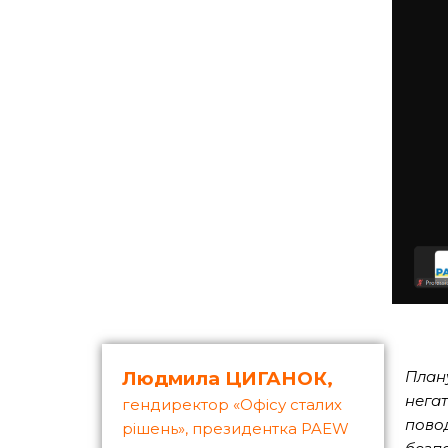
Людмила ЦИГАНОК,
План
нега
гендиректор «Офісу сталих
пово
рішень», президентка PAEW