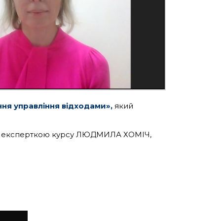
ння управління відходами»,
який
 із експерткою курсу ЛЮДМИЛА ХОМІЧ,