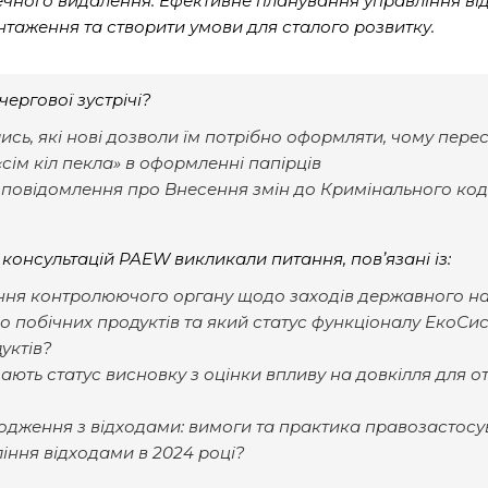
ечного видалення. Ефективне планування управління в
таження та створити умови для сталого розвитку.
ергової зустрічі?
ись, які нові дозволи їм потрібно оформляти, чому перест
«сім кіл пекла» в оформленні папірців
ве повідомлення про Внесення змін до Кримінального к
консультацій PAEW викликали питання, повʼязані із
:
ня контролюючого органу щодо заходів державного на
о побічних продуктів та який статус функціоналу ЕкоС
уктів?
мають статус висновку з оцінки впливу на довкілля для 
одження з відходами: вимоги та практика правозастосу
іння відходами в 2024 році?