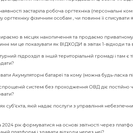
 наявності застаріла робоча оргтехніка (персональні ком
 оргтехніку фізичним особам , чи повинні її списувати
 збираємо в місцях накопичення та продаємо приватном
ні ми це показувати як ВІДХОДИ в звітах 1-відходи та 
рний підрозділ в іншій територіальній громаді і там є т
адати?
ати Акумуляторні батареї та кому (можна будь-ласка п
 спрощеній системі без проходження ОВД діє постійно ч
ювати?
зіях суб’єкта, якій надає послуги з управління небезпеч
а 2024 рік формуватися на основі звітності через плат
аній платформі і здавати відходи через неї?