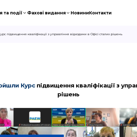
 та події
Фахові видання
Новини
Контакти
рс підвищення кваліфікації з управління відходами в Офісі сталих рішень
ройшли Курс
підвищення кваліфікації з упра
рішень