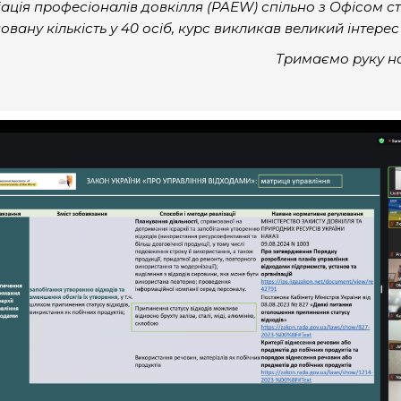
іація професіоналів довкілля (PAEW) спільно з Офісом с
ану кількість у 40 осіб, курс викликав великий інтерес 
Тримаємо руку на