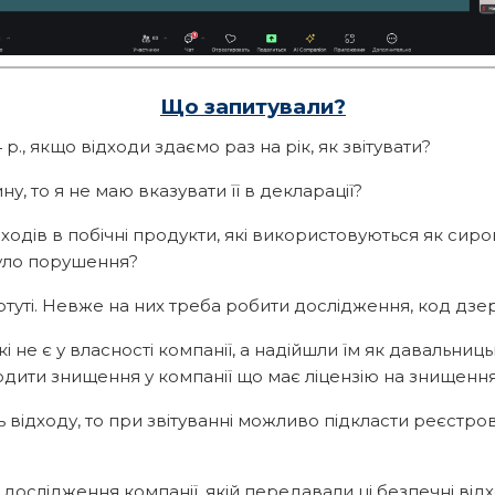
Що запитували?
 р., якщо відходи здаємо раз на рік, як звітувати?
, то я не маю вказувати її в декларації?
одів в побічні продукти, які використовуються як сиро
було порушення?
 ртуті. Невже на них треба робити дослідження, код дз
і не є у власності компанії, а надійшли їм як давальниц
дити знищення у компанії що має ліцензію на знищення
ідходу, то при звітуванні можливо підкласти реєстрову
ослідження компанії, якій передавали ці безпечні від