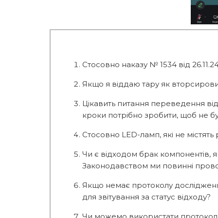
Стосовно наказу № 1534 від 26.11.24
Якщо я віддаю тару як вторсировину
Цікавить питання переведення відх
кроки потрібно зробити, щоб не 
Стосовно LED-ламп, які не містять
Чи є відходом брак компонентів, як
Законодавством ми повинні прово
Якщо немає протоколу досліджень в
для звітування за статус відходу?
Чи можемо використати протокол д