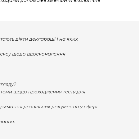
ідходами допоможе зменшити екологічне
ають діяти декларації і на яких
одексу щодо вдосконалення
гляду?
истеми щодо проходження тесту для
отримання дозвільних документів у сфері
вання.