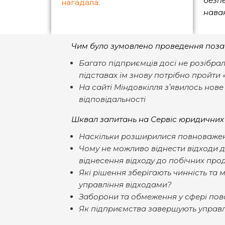
безп
нагадала:
наван
Чим було зумовлено проведення позач
Багато підприємців досі не розібрал
підставах їм знову потрібно пройти 
На сайті Міндовкілля зʼявилось но
відповідальності
Шквал запитань на Сервіс юридичних 
Наскільки розширилися повноважен
Чому не можливо віднести відходи д
віднесення відходу до побічних прод
Які рішення зберігають чинність та 
управління відходами?
Заборони та обмеження у сфері пов
Як підприємства завершують управл