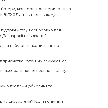
п’ютери, монітори, принтери та інше)
 як ВІДХОДИ та в подальшому
у підприємству як сировина для
в Декларації на відходи?
ільки побутові відходи, план по
ідприємства котрі цим займаються)?
и після закінчення воєнного стану
ними відходами (збирання та
форму Екосистема? Коли починати