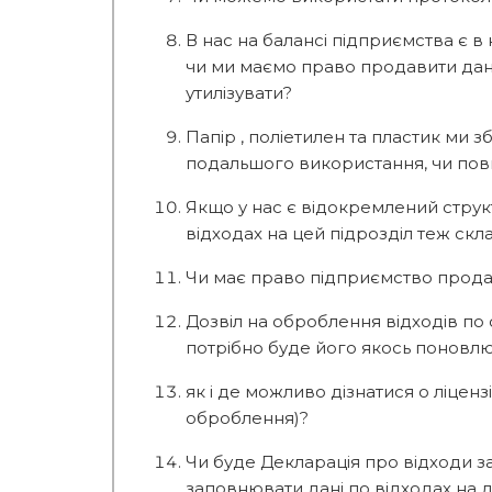
В нас на балансі підприємства є в
чи ми маємо право продавити дану
утилізувати?
Папір , поліетилен та пластик ми
подальшого використання, чи повин
Якщо у нас є відокремлений структу
відходах на цей підрозділ теж скл
Чи має право підприємство продав
Дозвіл на оброблення відходів по
потрібно буде його якось поновл
як і де можливо дізнатися о ліцен
оброблення)?
Чи буде Декларація про відходи з
заповнювати дані по відходах на д