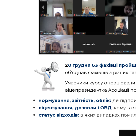
2
0 грудня 63 фахівці пройш
об’єднав фахівців з різних га
Учасники курсу опрацювали 
віцепрезидентка Асоціації пр
нормування, звітність, облік:
де підпри
ліцензування, дозволи і ОВД
:
кому та я
статус відходів:
в яких випадках помил