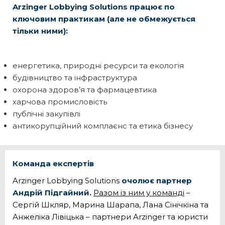
Arzinger Lobbying Solutions працює по
ключовим практикам (але не обмежується
тільки ними):
енергетика, природні ресурси та екологія
будівництво та інфраструктура
охорона здоров’я та фармацевтика
харчова промисловість
публічні закупівлі
антикорупційний комплаєнс та етика бізнесу
Команда експертів
Arzinger Lobbying Solutions
очолює партнер
Андрій Підгайний.
Разом із ним у команді
–
Сергій Шкляр, Марина Шарапа, Лана Сінічкіна та
Анжеліка Лівіцька – партнери Arzinger та юристи