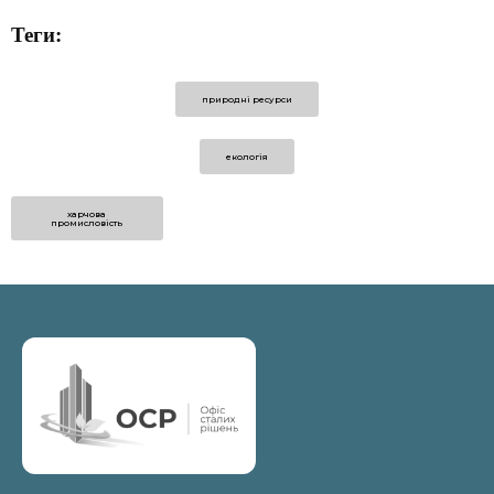
Теги:
природні ресурси
екологія
харчова
промисловість