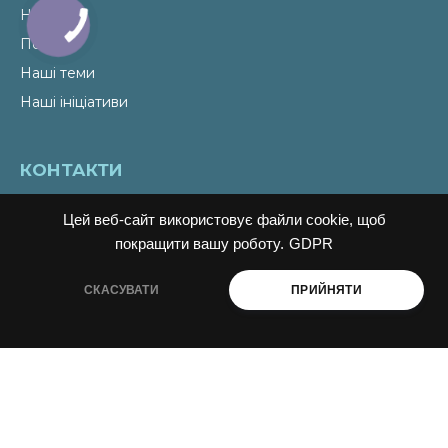
Новини
Події
Наші теми
Наші ініціативи
КОНТАКТИ
Email
liudmyla@ukraine-oss.com
Цей веб-сайт використовує файли cookie, щоб
Телефон
0 800 330 351
покращити вашу роботу.
GDPR
Власний кабінет
СКАСУВАТИ
ПРИЙНЯТИ
ПІДПИСАТИСЬ НА НОВИНИ