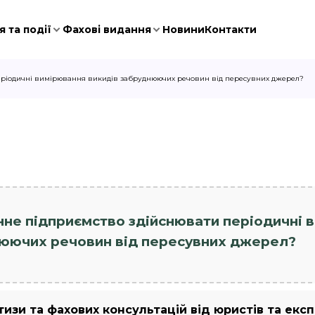
 та події
Фахові видання
Новини
Контакти
еріодичні вимірювання викидів забруднюючих речовин від пересувних джерел?
нне підприємство здійснювати періодичні 
юючих речовин від пересувних джерел?
зи та фахових консультацій від юристів та експ