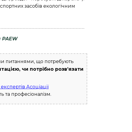
нспортних засобів екологічним
ля PAEW
и питаннями, що потребують
ацією, чи потрібно розв’язати
експертів Асоціації
ть та професіоналізм.