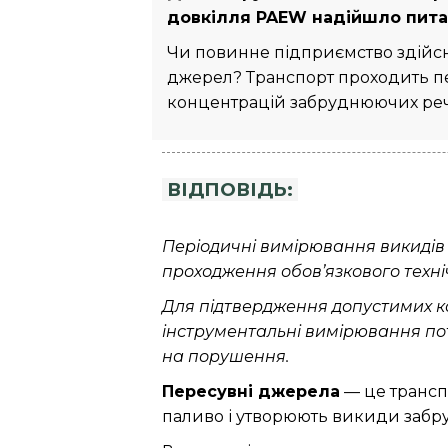
довкілля PAEW надійшло пита
Чи повинне підприємство здійс
джерел? Транспорт проходить п
концентрацій забруднюючих ре
ВІДПОВІДЬ:
Періодичні вимірювання викидів
проходження обов’язкового техні
Для підтвердження допустимих ко
інструментальні вимірювання пот
на порушення.
Пересувні джерела
— це транспо
паливо і утворюють викиди забр