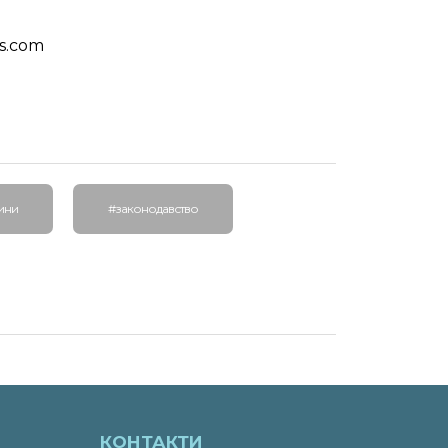
s.com
ини
#законодавство
КОНТАКТИ