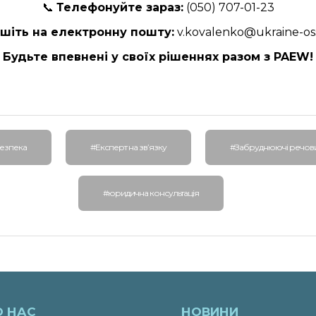
📞
Телефонуйте зараз:
(050) 707-01-23
шіть на електронну пошту:
v.kovalenko@ukraine-os
Будьте впевнені у своїх рішеннях разом з PAEW!
безпека
#Експерт на зв’язку
#Забруднюючі речов
#юридична консультація
О НАС
НОВИНИ