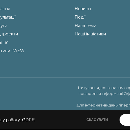
ання
Новини
ультації
Події
уги
Наші теми
проекти
Наші ініціативи
ання
іативи PAEW
Цитування, копіювання ок
поширення інформації Оф
Для інтернет-видань гіпер
публікуватись на права
шу роботу.
GDPR
СКАСУВАТИ