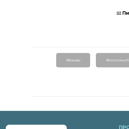
📧
Пи
#Викиди
#Екологічна 
ПР