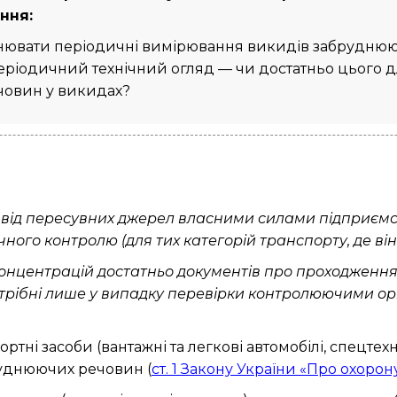
ння:
нювати періодичні вимірювання викидів забруднюю
еріодичний технічний огляд — чи достатньо цього 
човин у викидах?
 від пересувних джерел власними силами підприємс
чного контролю (для тих категорій транспорту, де в
нцентрацій достатньо документів про проходження 
рібні лише у випадку перевірки контролюючими орг
ртні засоби (вантажні та легкові автомобілі, спецтехн
уднюючих речовин (
ст. 1 Закону України «Про охоро