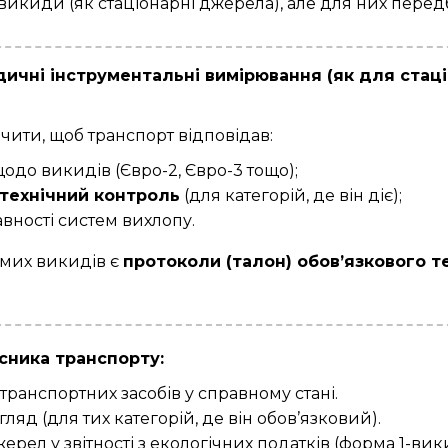
викиди (як стаціонарні джерела), але для них пере
ичні інструментальні вимірювання (як для стаці
ити, щоб транспорт відповідав:
до викидів (Євро-2, Євро-3 тощо);
 технічний контроль
(для категорій, де він діє);
вності систем вихлопу.
мих викидів є
протоколи (талон) обов’язкового т
сника транспорту:
ранспортних засобів у справному стані.
яд (для тих категорій, де він обов’язковий).
ерел у звітності з екологічних податків (форма 1-вик