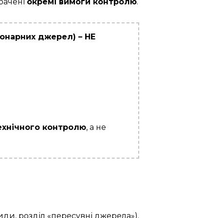
дбачені
окремі вимоги контролю
.
онарних джерел) – НЕ
ехнічного контролю
, а не
иди, розділ «пересувні джерела»).