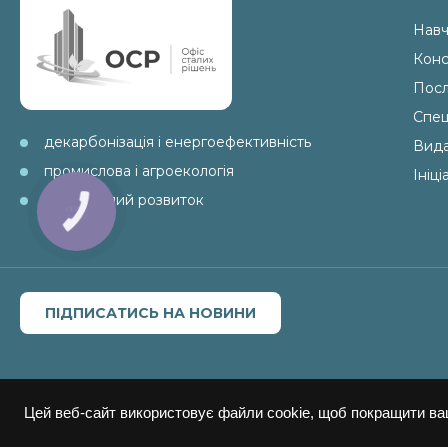
Навч
Конс
Посл
Спец
декарбонізація і енергоефективність
Вид
промислова і агроекологія
Ініц
ESG і сталий розвиток
КНОПКА
ЗВ'ЯЗКУ
ПІДПИСАТИСЬ НА НОВИНИ
Цей веб-сайт використовує файли cookie, щоб покращити ва