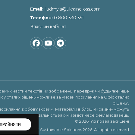
Email
liudmyla@ukraine-oss.com
Телефон
0 800 330 351
Власний кабінет
ремих частин текстів чи зображень, передрук чи будь-яке інше
ісу сталих рішень можливе за умови посилання на
Офіс сталих
рішень"
.
посилання є обов'язковим. Матеріали в блоці «Новини» можуть
х реклами, відповідальність за їхній зміст несе рекламодавець.
© 2026. Усі права захищені
ПРИЙНЯТИ
Copyright ©Office of Sustainable Solutions 2026. All rights reserved