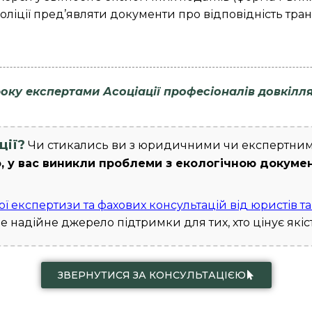
оліції пред’являти документи про відповідність тра
 року експертами Асоціації професіоналів довкіл
ції?
Чи стикались ви з юридичними чи експертним
 у вас виникли проблеми з екологічною документ
 експертизи та фахових консультацій від юристів та 
е надійне джерело підтримки для тих, хто цінує якіс
ЗВЕРНУТИСЯ ЗА КОНСУЛЬТАЦІЄЮ