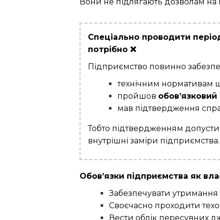
Вони не підлягають дозволам на 
Спеціально проводити період
потрібно ❌
Підприємство повинно забезпеч
технічним нормативам що
пройшов
обов’язковий
мав підтвердження спра
Тобто підтвердженням допусти
внутрішні заміри підприємства.
Обов’язки підприємства як вла
Забезпечувати утримання т
Своєчасно проходити техогл
Вести облік пересувних дж