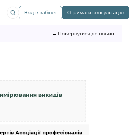
Вхід в кабінет
Отримати консультацію
← Повернутися до новин
вимірювання викидів
ертів Асоціації професіоналів