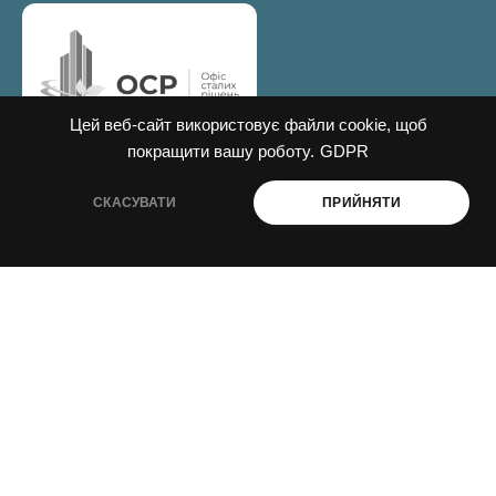
Цей веб-сайт використовує файли cookie, щоб
покращити вашу роботу.
GDPR
декарбонізація і енергоефективність
СКАСУВАТИ
ПРИЙНЯТИ
промислова і агроекологія
ESG і сталий розвиток
ПРО НАС
Навчання
Консультації
Послуги
Спецпроекти
Видання