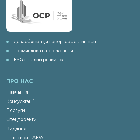
декарбонізація і енергоефективність
промислова і агроекологія
ESG і сталий розвиток
ПРО НАС
Навчання
Консультації
Послуги
Спецпроекти
Видання
Ініціативи PAEW