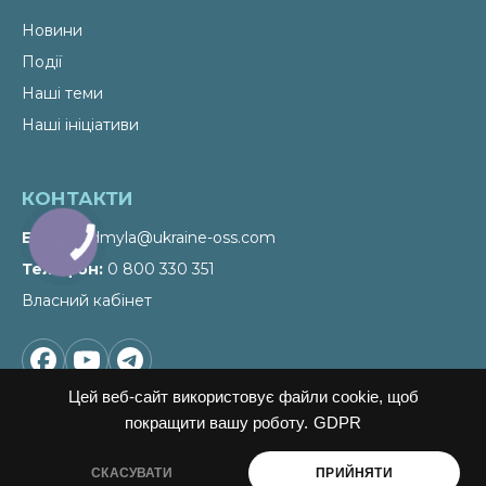
Новини
Події
Наші теми
Наші ініціативи
КОНТАКТИ
Email
liudmyla@ukraine-oss.com
КНОПКА
ЗВ'ЯЗКУ
Телефон
0 800 330 351
Власний кабінет
Цей веб-сайт використовує файли cookie, щоб
покращити вашу роботу.
GDPR
СКАСУВАТИ
ПРИЙНЯТИ
ПІДПИСАТИСЬ НА НОВИНИ