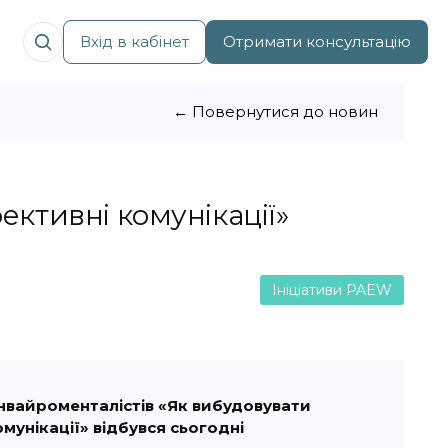
Вхід в кабінет
Отримати консультацію
← Повернутися до новин
ктивні комунікації»
Ініціативи PAEW
нвайроменталістів «Як вибудовувати
мунікації»
відбувся сьогодні