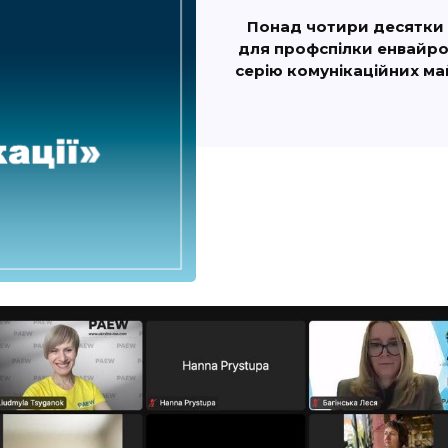
Понад чотири десятки ф
для профспілки енвайро
серію комунікаційних ма