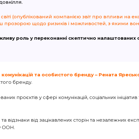
довкілля.
у світі (опублікований компанією звіт про впливи на е
льш прозорою щодо ризиків і можливостей, з якими вон
ажливу роль у переконанні скептично налаштованих сп
, комунікацій та особистого бренду – Рената Яреськ
стого бренду.
ваних проєктів у сфері комунікацій, соціальних ініціатив
а відзнаки від зацікавлених сторін та незалежних експе
у ООН.