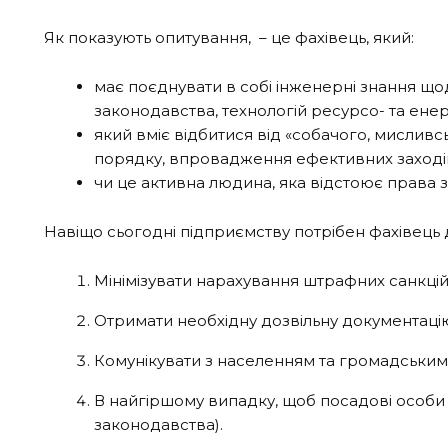
Як показують опитування, – це фахівець, який:
має поєднувати в собі інженерні знання що
законодавства, технологій ресурсо- та енерг
який вміє відбитися від «собачого, мислив
порядку, впровадження ефективних заходів з
чи це активна людина, яка відстоює права з
Навіщо сьогодні підприємству потрібен фахівець 
Мінімізувати нарахування штрафних санкцій 
Отримати необхідну дозвільну документацію
Комунікувати з населенням та громадськими
В найгіршому випадку, щоб посадові особи
законодавства).