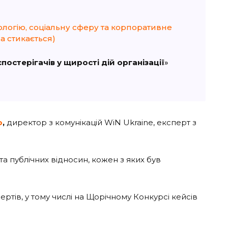
кологію, соціальну сферу та корпоративне
а стикається)
остерігачів у щирості дій організації
»
о
,
директор з комунікацій WiN Ukraine, експерт з
 та публічних відносин, кожен з яких був
ртів, у тому числі на Щорічному Конкурсі кейсів