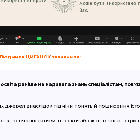
Людмила ЦИГАНОК зазначила:
світа раніше не надавала знань спеціалістам, повʼ
х джерел внаслідок підміни понять й поширення істор
екологічні ініціативи, проєкти або ж поточні «гострі