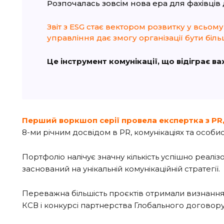
Розпочалась зовсім нова ера для фахівців 
Звіт з ESG стає вектором розвитку у всьом
управління дає змогу організації бути бі
Це інструмент комунікації, що відіграє в
Перший воркшоп серії провела
експертка з PR
8-ми річним досвідом в PR, комунікаціях та особи
Портфоліо налічує значну кількість успішно реалізо
заснований на унікальній комунікаційній стратегії.
Переважна більшість проєктів отримали визнання т
КСВ і конкурсі партнерства Глобального договор