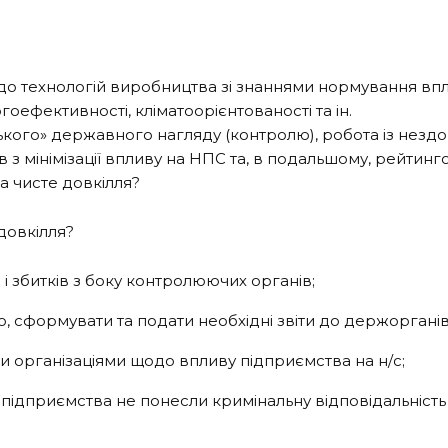
до технологій виробництва зі знаннями нормування впл
оефективності, кліматоорієнтованості та ін.
ського» державного нагляду (контролю), робота із незд
 мінімізації впливу на НПС та, в подальшому, рейтингов
а чисте довкілля?
довкілля?
і збитків з боку контролюючих органів;
, сформувати та подати необхідні звіти до держорганів
 організаціями щодо впливу підприємства на н/с;
 підприємства не понесли кримінальну відповідальніс