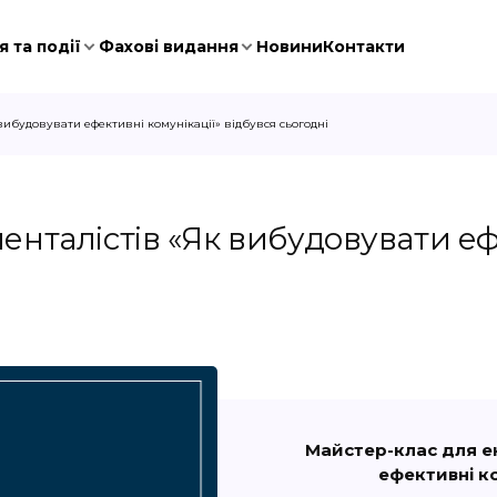
 та події
Фахові видання
Новини
Контакти
вибудовувати ефективні комунікації» відбувся сьогодні
нталістів «Як вибудовувати ефе
Майстер-клас для е
ефективні ко