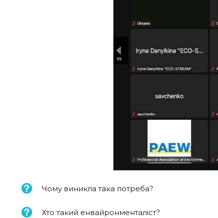
Чому виникла така потреба?
Хто такий енвайронменталіст?