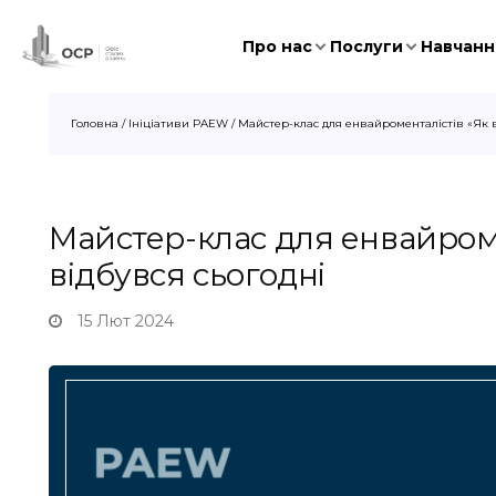
Про нас
Послуги
Навчання
Головна
/
Ініціативи PAEW
/
Майстер-клас для енвайроменталістів «Як 
Майстер-клас для енвайроме
відбувся сьогодні
15 Лют 2024