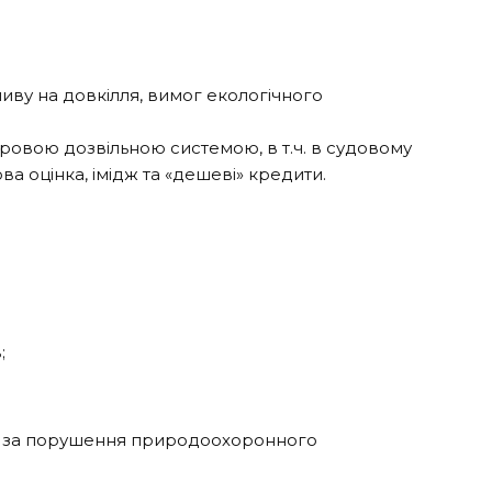
иву на довкілля, вимог екологічного
оровою дозвільною системою, в т.ч. в судовому
а оцінка, імідж та «дешеві» кредити.
;
ть за порушення природоохоронного