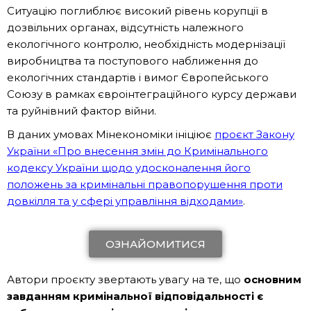
Ситуацію поглиблює високий рівень корупції в
дозвільних органах, відсутність належного
екологічного контролю, необхідність модернізації
виробництва та поступового наближення до
екологічних стандартів і вимог Європейського
Союзу в рамках євроінтеграційного курсу держави
та руйнівний фактор війни.
В даних умовах Мінекономіки ініціює
проєкт Закону
України «Про внесення змін до Кримінального
кодексу України щодо удосконалення його
положень за кримінальні правопорушення проти
довкілля та у сфері управління відходами»
.
ОЗНАЙОМИТИСЯ
Автори проєкту звертають увагу на те, що
основним
завданням кримінальної відповідальності є