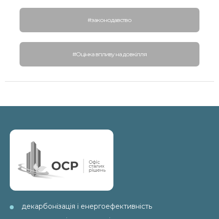
#законодавство
#Оцінка впливу на довкілля
декарбонізація і енергоефективність