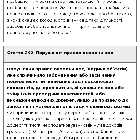
позбавленням волі на строк від трьох до п’яти років, з
позбавленням права обіймати певні посади чи займатися
певною діяльністю на строк до трьох років або без такого,
з конфіскацією доходів, отриманих від такої діяльності,
засобів та/або знарядь вчинення кримінального
правопорушення чи без такої.
Стаття 242. Порушення правил охорони вод
Порушення правил охорони вод (водних об’єктів),
яке спричинило забруднення або засмічення
поверхневих чи підземних вод і водоносних
горизонтів, джерел питних, лікувальних вод або
зміну їхніх природних властивостей, або
виснаження водних джерел, якщо це призвело до
заподіяння матеріальної шкоди у великому розмірі
чи спричинило потерпілому середньої тяжкості чи тяжкі
тілесні ушкодження, – карається штрафом від шести тисяч
до десяти тисяч неоподатковуваних мінімумів доходів
громадян (102 тис. грн – 170 тис. грн), або позбавленням
волі на строк від трьох до п’яти років, з позбавленням