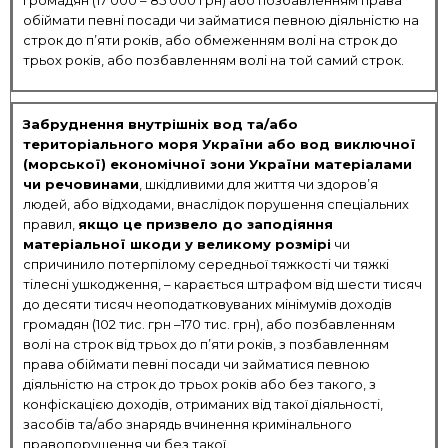
громадян (17 000 – 85 000 грн) або позбавленням права
обіймати певні посади чи займатися певною діяльністю на
строк до п’яти років, або обмеженням волі на строк до
трьох років, або позбавленням волі на той самий строк.
Забруднення внутрішніх вод та/або
територіального моря України або вод виключної
(морської) економічної зони України матеріалами
чи речовинами
, шкідливими для життя чи здоров’я
людей, або відходами, внаслідок порушення спеціальних
правил,
якщо це призвело до заподіяння
матеріальної шкоди у великому розмірі
чи
спричинило потерпілому середньої тяжкості чи тяжкі
тілесні ушкодження, – карається штрафом від шести тисяч
до десяти тисяч неоподатковуваних мінімумів доходів
громадян (102 тис. грн –170 тис. грн), або позбавленням
волі на строк від трьох до п’яти років, з позбавленням
права обіймати певні посади чи займатися певною
діяльністю на строк до трьох років або без такого, з
конфіскацією доходів, отриманих від такої діяльності,
засобів та/або знарядь вчинення кримінального
правопорушення чи без такої.