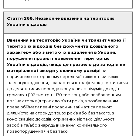
Стаття 268. Незаконне ввезення на територію
України відходів
Ввезення на територію України чи транзит через її
територію відходів без документа дозвільного
характеру або з метою їх видалення в Україні,
порушення правил перевезення територією
України відходів, якщо це призвело до заподіяння
матеріальної шкоди у великому розмірі
чи
спричинило потерпілому середньої тяжкості чи тяжкі
тілесні ушкодження, – карається штрафом від шести тисяч
до десяти тисяч неоподатковуваних мінімумів доходів
громадян (102 тис. грн – 170 тис. грн), або позбавленням
волі на строк від трьох до п’яти років, з позбавленням
права обіймати певні посади чи займатися певною
діяльністю на строк до трьох років або без такого, з
конфіскацією доходів, отриманих від такої діяльності,
засобів та/або знарядь вчинення кримінального
правопорушення чи без такої.