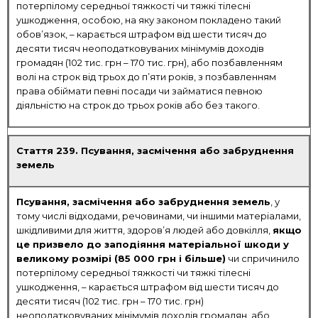
потерпілому середньої тяжкості чи тяжкі тілесні
ушкодження, особою, на яку законом покладено такий
обов’язок, – карається штрафом від шести тисяч до
десяти тисяч неоподатковуваних мінімумів доходів
громадян (102 тис. грн – 170 тис. грн), або позбавленням
волі на строк від трьох до п’яти років, з позбавленням
права обіймати певні посади чи займатися певною
діяльністю на строк до трьох років або без такого.
Стаття 239. Псування, засмічення або забруднення
земель
Псування, засмічення або забруднення земель
, у
тому числі відходами, речовинами, чи іншими матеріалами,
шкідливими для життя, здоров’я людей або довкілля,
якщо
це призвело до заподіяння матеріальної шкоди у
великому розмірі (85 000 грн і більше)
чи спричинило
потерпілому середньої тяжкості чи тяжкі тілесні
ушкодження, – карається штрафом від шести тисяч до
десяти тисяч (102 тис. грн – 170 тис. грн)
неоподатковуваних мінімумів доходів громадян, або