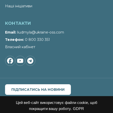
Наші ініціативи
КОНТАКТИ
Email
liudmyla@ukraine-oss.com
Телефон
0 800 330 351
Власний кабінет
ПІДПИСАТИСЬ НА НОВИНИ
Цитування, копіювання окремих частин текстів чи
зображень, передрук чи будь-яке інше поширення
Цей веб-сайт використовує файли cookie, щоб
інформації Офісу сталих рішень можливе за умови
покращити вашу роботу.
GDPR
посилання на
Офіс сталих рішень"
.