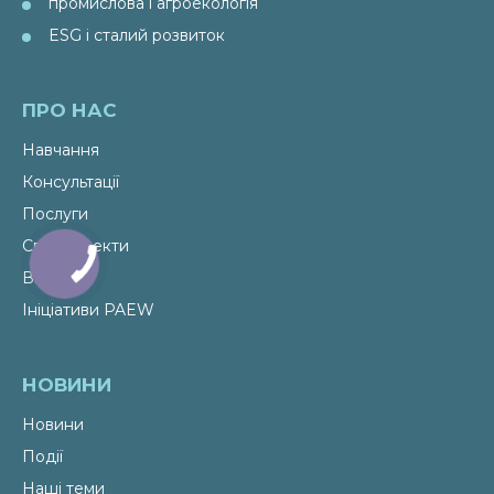
промислова і агроекологія
ESG і сталий розвиток
ПРО НАС
Навчання
Консультації
Послуги
Спецпроекти
Видання
Ініціативи PAEW
НОВИНИ
Новини
Події
Наші теми