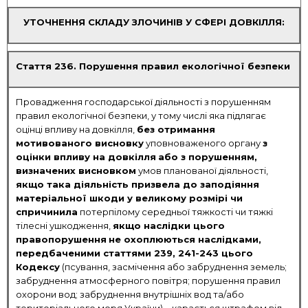
УТОЧНЕННЯ СКЛАДУ ЗЛОЧИНІВ У СФЕРІ ДОВКІЛЛЯ:
Стаття 236. Порушення правил екологічної безпеки
Провадження господарської діяльності з порушенням
правил екологічної безпеки, у тому числі яка підлягає
оцінці впливу на довкілля,
без отримання
мотивованого висновку
уповноваженого органу
з
оцінки впливу на довкілля
або з порушенням,
визначених висновком
умов планованої діяльності,
якщо така діяльність призвела до заподіяння
матеріальної шкоди у великому розмірі чи
спричинила
потерпілому середньої тяжкості чи тяжкі
тілесні ушкодження,
якщо наслідки цього
правопорушення
не охоплюються наслідками,
передбаченими статтями 239, 241-243 цього
Кодексу
(псування, засмічення або забруднення земель;
забруднення атмосферного повітря; порушення правил
охорони вод; забруднення внутрішніх вод та/або