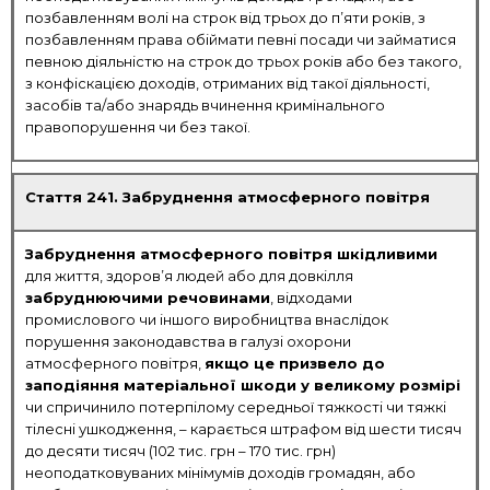
позбавленням волі на строк від трьох до п’яти років, з
позбавленням права обіймати певні посади чи займатися
певною діяльністю на строк до трьох років або без такого,
з конфіскацією доходів, отриманих від такої діяльності,
засобів та/або знарядь вчинення кримінального
правопорушення чи без такої.
Стаття 241. Забруднення атмосферного повітря
Забруднення атмосферного повітря шкідливими
для життя, здоров’я людей або для довкілля
забруднюючими речовинами
, відходами
промислового чи іншого виробництва внаслідок
порушення законодавства в галузі охорони
атмосферного повітря,
якщо це призвело до
заподіяння матеріальної шкоди у великому розмірі
чи спричинило потерпілому середньої тяжкості чи тяжкі
тілесні ушкодження, – карається штрафом від шести тисяч
до десяти тисяч (102 тис. грн – 170 тис. грн)
неоподатковуваних мінімумів доходів громадян, або