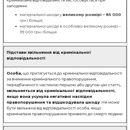
Кримінальна відповідальність застосовується при
заподіянні:
матеріальної шкоди у
великому розмірі – 85 000
грн і більше,
матеріальної шкоди в особливо великому розмірі –
119 000 грн і більше
Підстави звільнення від кримінальної
відповідальності
Особа,
що притягується до кримінальної відповідальності
за вчинення кримінального правопорушення,
передбаченого частиною першою або другою цієї статті
,
звільняється від кримінальної відповідальності,
якщо вона усунула негативні наслідки
правопорушення та відшкодувала шкоду
. Не може
бути звільнена від відповідальності особа, якщо
кримінальне правопорушення призвело до смерті людини.