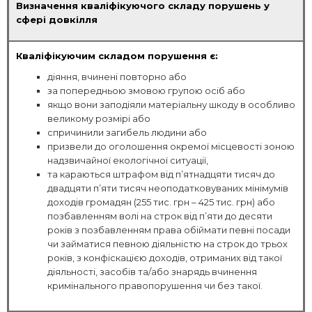
Визначення кваліфікуючого складу порушень у
сфері довкілля
Кваліфікуючим складом порушення є:
діяння, вчинені повторно або
за попередньою змовою групою осіб або
якщо вони заподіяли матеріальну шкоду в особливо
великому розмірі або
спричинили загибель людини або
призвели до оголошення окремої місцевості зоною
надзвичайної екологічної ситуації,
та караються штрафом від п’ятнадцяти тисяч до
двадцяти п’яти тисяч неоподатковуваних мінімумів
доходів громадян (255 тис. грн – 425 тис. грн) або
позбавленням волі на строк від п’яти до десяти
років з позбавленням права обіймати певні посади
чи займатися певною діяльністю на строк до трьох
років, з конфіскацією доходів, отриманих від такої
діяльності, засобів та/або знарядь вчинення
кримінального правопорушення чи без такої.