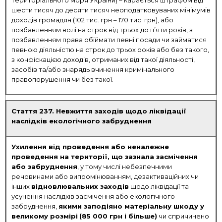
територіального моря України) – карається штрафом від
шести тисяч до десяти тисяч неоподатковуваних мінімумів
доходів громадян (102 тис. грн – 170 тис. грн), або
позбавленням волі на строк від трьох до п’яти років, з
позбавленням права обіймати певні посади чи займатися
певною діяльністю на строк до трьох років або без такого,
з конфіскацією доходів, отриманих від такої діяльності,
засобів та/або знарядь вчинення кримінального
правопорушення чи без такої.
Стаття 237. Невжиття заходів щодо ліквідації
наслідків екологічного забруднення
Ухилення від проведення або неналежне
проведення на території, що зазнала засмічення
або забруднення
, у тому числі небезпечними
речовинами або випромінюванням, дезактиваційних чи
інших
відновлювальних заходів
щодо ліквідації та
усунення наслідків засмічення або екологічного
забруднення,
якими заподіяно матеріальну шкоду у
великому розмірі
(85 000 грн і більше)
чи спричинено