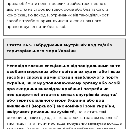
права обіймати певні посади чи займатися певною
діяльністю на строк до трьох років або без такого, з
конфіскацією доходів, отриманих від такої діяльності,
засобів та/або знарядь вчинення кримінального
правопорушення чи без такої.
Стаття 243. Забруднення внутрішніх вод та/або
територіального моря України
Неповідомлення спеціально відповідальними за те
особами морських або повітряних суден або інших
засобів і споруд адміністрації найближчого порту
України, іншому уповноваженому органу або особі
про скидання внаслідок крайньої потреби чи
невідворотної втрати в межах внутрішніх вод та/
або територіального моря України або вод
виключної (морської) економічної зони України,
шкідливих речовин чи сумішей,
що містять такі
речовини, інших відходів, – карається штрафом від однієї
тисячі до п’яти тисяч неоподатковуваних мінімумів доходів