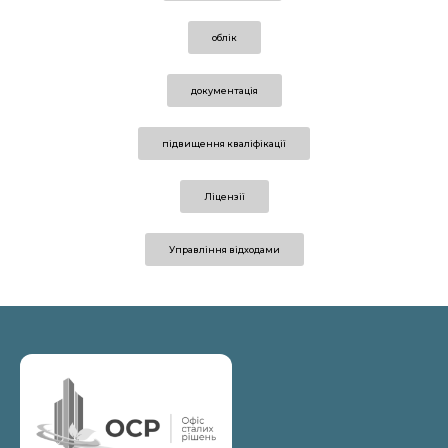
облік
документація
підвищення кваліфікації
Ліцензії
Управління відходами