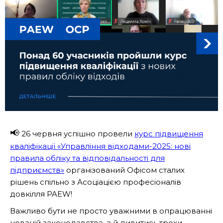
📢
26 червня успішно провели
курс підвищення
кваліфікації «Управління відходами-2025: нові
правила обліку та відповідальності для
підприємств»
організований Офісом сталих
рішень спільно з Асоціацією професіоналів
довкілля PAEW!
Важливо бути не просто уважними в опрацюванні
новацій законодавства, а й дивитись трохи