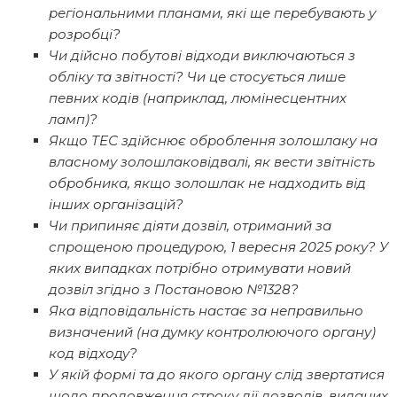
регіональними планами, які ще перебувають у
розробці?
Чи дійсно побутові відходи виключаються з
обліку та звітності? Чи це стосується лише
певних кодів (наприклад, люмінесцентних
ламп)?
Якщо ТЕС здійснює оброблення золошлаку на
власному золошлаковідвалі, як вести звітність
обробника, якщо золошлак не надходить від
інших організацій?
Чи припиняє діяти дозвіл, отриманий за
спрощеною процедурою, 1 вересня 2025 року? У
яких випадках потрібно отримувати новий
дозвіл згідно з Постановою №1328?
Яка відповідальність настає за неправильно
визначений (на думку контролюючого органу)
код відходу?
У якій формі та до якого органу слід звертатися
щодо продовження строку дії дозволів, виданих