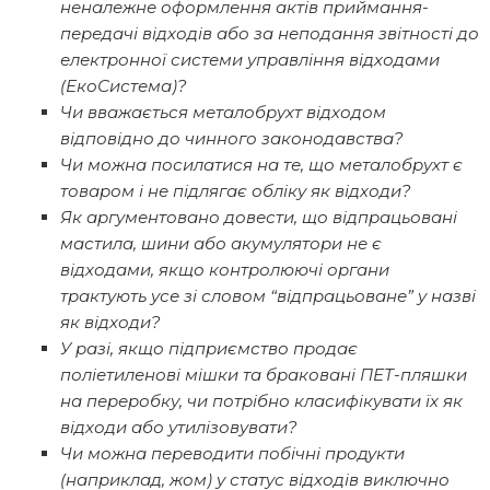
неналежне оформлення актів приймання-
передачі відходів або за неподання звітності до
електронної системи управління відходами
(ЕкоСистема)?
Чи вважається металобрухт відходом
відповідно до чинного законодавства?
Чи можна посилатися на те, що металобрухт є
товаром і не підлягає обліку як відходи?
Як аргументовано довести, що відпрацьовані
мастила, шини або акумулятори не є
відходами, якщо контролюючі органи
трактують усе зі словом “відпрацьоване” у назві
як відходи?
У разі, якщо підприємство продає
поліетиленові мішки та браковані ПЕТ-пляшки
на переробку, чи потрібно класифікувати їх як
відходи або утилізовувати?
Чи можна переводити побічні продукти
(наприклад, жом) у статус відходів виключно