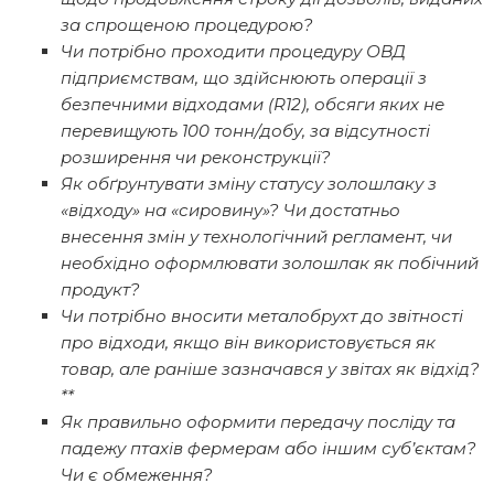
за спрощеною процедурою?
Чи потрібно проходити процедуру ОВД
підприємствам, що здійснюють операції з
безпечними відходами (R12), обсяги яких не
перевищують 100 тонн/добу, за відсутності
розширення чи реконструкції?
Як обґрунтувати зміну статусу золошлаку з
«відходу» на «сировину»? Чи достатньо
внесення змін у технологічний регламент, чи
необхідно оформлювати золошлак як побічний
продукт?
Чи потрібно вносити металобрухт до звітності
про відходи, якщо він використовується як
товар, але раніше зазначався у звітах як відхід?
**
Як правильно оформити передачу посліду та
падежу птахів фермерам або іншим суб’єктам?
Чи є обмеження?