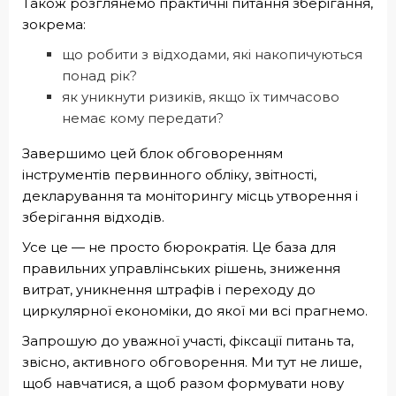
Також розглянемо практичні питання зберігання,
зокрема:
що робити з відходами, які накопичуються
понад рік?
як уникнути ризиків, якщо їх тимчасово
немає кому передати?
Завершимо цей блок обговоренням
інструментів первинного обліку, звітності,
декларування та моніторингу місць утворення і
зберігання відходів.
Усе це — не просто бюрократія. Це база для
правильних управлінських рішень, зниження
витрат, уникнення штрафів і переходу до
циркулярної економіки, до якої ми всі прагнемо.
Запрошую до уважної участі, фіксації питань та,
звісно, активного обговорення. Ми тут не лише,
щоб навчатися, а щоб разом формувати нову