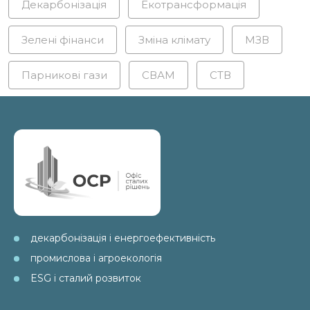
Декарбонізація
Екотрансформація
Зелені фінанси
Зміна клімату
МЗВ
Парникові гази
СВАМ
СТВ
декарбонізація і енергоефективність
промислова і агроекологія
ESG і сталий розвиток