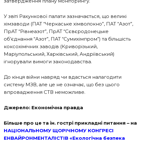
затвердження плану моніторингу.
У звіті Рахункової палати зазначається, що великі
хімзаводи (ПАТ “Черкаське хімволокно”, ПАТ “Азот”,
ПрАТ “Рівнеазот”, ПрАТ “Сєвєродонецьке
об’єднання “Азот”, ПАТ “Сумихімпром”) та більшість
коксохімічних заводів (Криворізький,
Маріупольський, Харківський, Андріївський)
ігнорували вимоги законодавства.
До кінця війни навряд чи вдасться налагодити
систему МЗВ, але це не означає, що без цього
впровадження СТВ неможливе.
Джерело: Економічна правда
Більше про це та ін. гострі прикладні питання – на
НАЦІОНАЛЬНОМУ ЩОРІЧНОМУ КОНГРЕСІ
ЕНВАЙРОНМЕНТАЛІСТІВ «Екологічна безпека