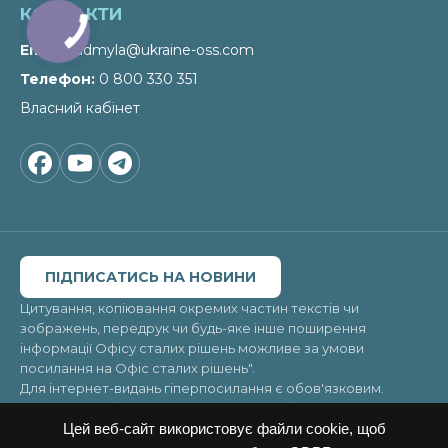
КОНТАКТИ
Email
liudmyla@ukraine-oss.com
Телефон
0 800 330 351
Власний кабінет
ПІДПИСАТИСЬ НА НОВИНИ
Цитування, копіювання окремих частин текстів чи
зображень, передрук чи будь-яке інше поширення
інформації Офісу сталих рішень можливе за умови
посилання на
Офіс сталих рішень"
.
Для інтернет-видань гіперпосилання є обов'язковим.
Матеріали в блоці «Новини» можуть публікуватись на
правах реклами, відповідальність за їхній зміст несе
Цей веб-сайт використовує файли cookie, щоб
рекламодавець.