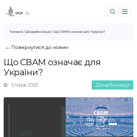
Головна
/
Декарбонізація
/
Що CBAM означає для України?
← Повернутися до новин
Що CBAM означає для
України?
5 Черв 2023
Декарбонізація