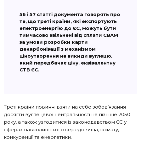
56 і 57 статті документа говорять про
те, що треті країни, які експортують
електроенергію до ЄС, можуть бути
тимчасово звільнені від сплати CBAM
за умови розробки карти
декарбонізації з механізмом
ціноутворення на викиди вуглецю,
який передбачає ціну, еквівалентну
СТВ ЄС.
Треті країни повинні взяти на себе зобов’язання
досягти вуглецевої нейтральності не пізніше 2050
року, а також узгодитися із законодавством ЄС у
сферах навколишнього середовища, клімату,
конкуренції та енергетики.