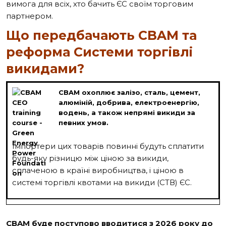
вимога для всіх, хто бачить ЄС своїм торговим
партнером.
Що передбачають CBAM та
реформа Системи торгівлі
викидами?
CBAM охоплює залізо, сталь, цемент,
алюміній, добрива, електроенергію,
водень, а також непрямі викиди за
певних умов.
Імпортери цих товарів повинні будуть сплатити
будь-яку різницю між ціною за викиди,
сплаченою в країні виробництва, і ціною в
системі торгівлі квотами на викиди (СТВ) ЄС.
CBAM буде поступово вводитися з 2026 року до