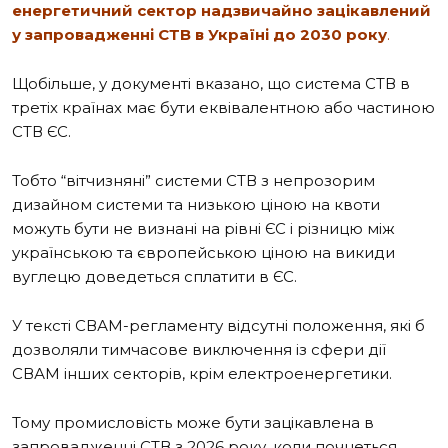
енергетичний сектор надзвичайно зацікавлений
у запровадженні СТВ в Україні до 2030 року
.
Щобільше, у документі вказано, що система СТВ в
третіх країнах має бути еквівалентною або частиною
СТВ ЄС.
Тобто “вітчизняні” системи СТВ з непрозорим
дизайном системи та низькою ціною на квоти
можуть бути не визнані на рівні ЄС і різницю між
українською та європейською ціною на викиди
вуглецю доведеться сплатити в ЄС.
У тексті СВАМ-регламенту відсутні положення, які б
дозволяли тимчасове виключення із сфери дії
СВАМ інших секторів, крім електроенергетики.
Тому промисловість може бути зацікавлена в
запровадженні СТВ з 2026 року, коли почнеться