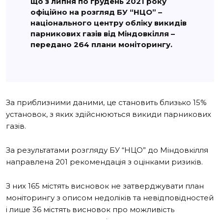
що з липня по грудень 2021 року
офіційно на розгляд БУ “НЦО” –
національного центру обліку викидів
парникових газів від Міндовкілля –
передано 264 плани моніторингу.
За приблизними даними, це становить близько 15%
установок, з яких здійснюються викиди парникових
газів.
За результатами розгляду БУ “НЦО” до Міндовкілля
направлена 201 рекомендація з оцінками ризиків.
З них 165 містять висновок не затверджувати план
моніторингу з описом недоліків та невідповідностей
і лише 36 містять висновок про можливість