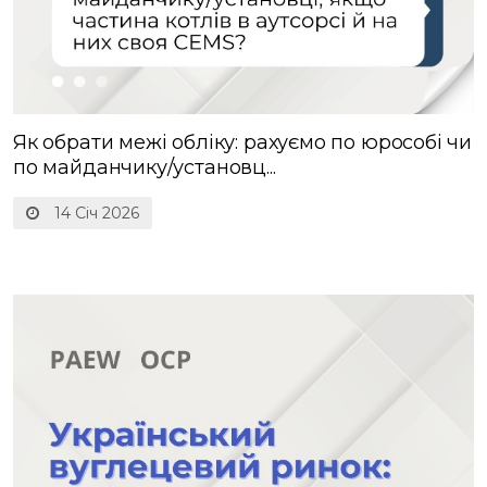
Як обрати межі обліку: рахуємо по юрособі чи
по майданчику/установц...
14 Січ 2026