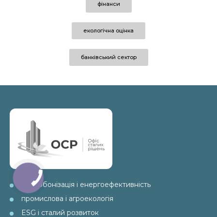
фінанси
екологічна оцінка
банківський сектор
декарбонізація і енергоефективність
промислова і агроекологія
ESG і сталий розвиток