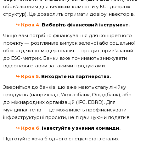
обов’язковим для великих компаній у ЄС і дочірніх
структур). Це дозволить отримати довіру інвесторів.
↪
Крок 4.
Виберіть фінансовий інструмент.
Якщо вам потрібно фінансування для конкретного
проєкту — розгляньте випуск зеленої або соціальної
облігації, якщо модернізація — кредит, прив’язаний
до ESG-метрик. Банки вже починають знижувати
відсоткові ставки за такими продуктами.
↪
Крок 5.
Виходьте на партнерства.
Зверніться до банків, що вже мають сталу лінійку
продуктів (наприклад, Укргазбанк, Ощадбанк), або
до міжнародних організацій (IFC, EBRD). Для
муніципалітетів — це можливість профінансувати
інфраструктурні проєкти, не підвищуючи податків.
↪
Крок 6.
Інвестуйте у знання команди.
Підготуйте хоча б одного спеціаліста із сталих