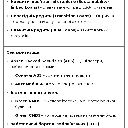
Кредити, пов’язані зі сталістю (Sustainability-
linked Loans)
– ставка залежить від ESG-показників.
Перехідні кредити (Transition Loans)
– підтримка
переходу до низьковуглецевої економіки.
Блакитні кредити (Blue Loans)
– захист водних
ресурсів.
Сек’юритизація
Asset-Backed Securities (ABS)
– цінні папери,
забезпечені активами:
Сонячні ABS
– сонячні панелі як актив.
Автомобільні ABS
– електротранспорт.
Іпотечні цінні папери:
Green RMBS
– житлова іпотека на енергоефективні
будинки.
Green CMBS
– комерційна іпотека на «зелені» будівлі.
Забезпечені боргові зобов’язання (CDO)
–