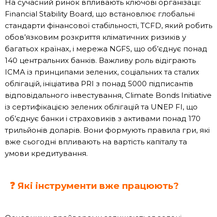
На сучасний ринок впливають ключові організації:
Financial Stability Board, що встановлює глобальні
стандарти фінансової стабільності, TCFD, який робить
обов’язковим розкриття кліматичних ризиків у
багатьох країнах, і мережа NGFS, що об’єднує понад
140 центральних банків. Важливу роль відіграють
ICMA із принципами зелених, соціальних та сталих
облігацій, ініціатива PRI з понад 5000 підписантів
відповідального інвестування, Climate Bonds Initiative
із сертифікацією зелених облігацій та UNEP FI, що
об’єднує банки і страховиків з активами понад 170
трильйонів доларів. Вони формують правила гри, які
вже сьогодні впливають на вартість капіталу та
умови кредитування.
❓ Які інструменти вже працюють?