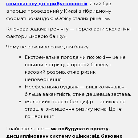
комплаєнсу до прибутковості»
, який був
вперше проведений у Києві в гібридному
форматі командою «Офісу сталих рішень».
Ключова задача тренінгу — перекласти екологічні
фактори «мовою банку».
Чому це важливо саме для банку:
Екстремальна погода чи пожежі — це не
новини в стрічці, а простій бізнесу і
касовий розрив, отже ризик
неповернення.
Неефективна будівля — вищі комунальні,
більша вакантність, отже дешевша застава.
«Зелений» проєкт без цифр — знижка по
ставці є, зменшення ризику нема. Це і є
грінвошинг.
І найголовніше —
як побудувати просту,
дисципліновану систему оцінки: від базових