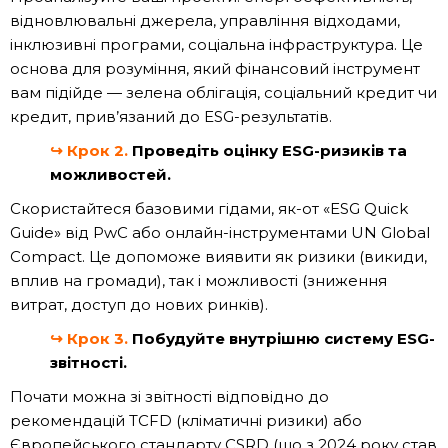
відновлювальні джерела, управління відходами,
інклюзивні програми, соціальна інфраструктура. Це
основа для розуміння, який фінансовий інструмент
вам підійде — зелена облігація, соціальний кредит чи
кредит, прив’язаний до ESG-результатів.
↪
Крок 2.
Проведіть оцінку ESG-ризиків та
можливостей.
Скористайтеся базовими гідами, як-от «ESG Quick
Guide» від PwC або онлайн-інструментами UN Global
Compact. Це допоможе виявити як ризики (викиди,
вплив на громади), так і можливості (зниження
витрат, доступ до нових ринків).
↪
Крок 3.
Побудуйте внутрішню систему ESG-
звітності.
Почати можна зі звітності відповідно до
рекомендацій TCFD (кліматичні ризики) або
Європейського стандарту CSRD (що з 2024 року став