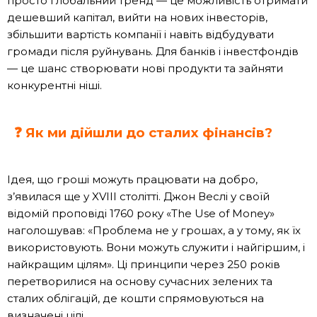
просто глобальний тренд — це можливість отримати
дешевший капітал, вийти на нових інвесторів,
збільшити вартість компанії і навіть відбудувати
громади після руйнувань. Для банків і інвестфондів
— це шанс створювати нові продукти та зайняти
конкурентні ніші.
❓ Як ми дійшли до сталих фінансів?
Ідея, що гроші можуть працювати на добро,
з’явилася ще у XVIII столітті. Джон Веслі у своїй
відомій проповіді 1760 року «The Use of Money»
наголошував: «Проблема не у грошах, а у тому, як їх
використовують. Вони можуть служити і найгіршим, і
найкращим цілям». Ці принципи через 250 років
перетворилися на основу сучасних зелених та
сталих облігацій, де кошти спрямовуються на
визначені цілі.