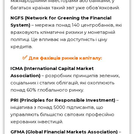
міжнародними інвесторами або банками, у
багатьох країнах такий звіт уже обов’язковий.
NGFS (Network for Greening the Financial
System)
– мережа понад 140 центробанків, які
враховують кліматичні ризики у монетарній
політиці. Це впливає на доступність і ціну
кредитів.
✅
Для фахівців ринків капіталу:
ICMA (International Capital Market
Association)
– розробник принципів зелених,
соціальних і сталих облігацій, які охоплюють
понад 60% глобального ринку.
PRI (Principles for Responsible Investment)
–
ініціатива з понад 5000 підписантів, що
управляють більшістю світових професійно
керованих інвестицій.
GFMA (Global Financial Markets Association)
–