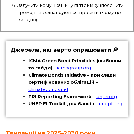
Залучити комунікаційну підтримку (пояснити
громаді, як фінансуються проєкти і чому це
вигідно).
Джерела, які варто опрацювати 🔎
ICMA Green Bond Principles (шаблони
та гайди)
–
icmagroup.org
Climate Bonds Initiative – приклади
сертифікованих облігацій
–
climatebonds.net
PRI Reporting Framework
–
unpri.org
UNEP FI Toolkit для банків
–
unepfi.org
Тенденції на 2025–2030 роки