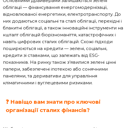
Основними драйверами залишаються зелені
облігації — фінансування енергомодернізації,
відновлюваної енергетики, електротранспорту. До
них додаються соціальні та сталі облігації, перехідні і
блакитні облігації, а також інноваційні інструменти на
кшталт облігацій біорізноманіття, катастрофічних і
навіть цифрових сталих облігацій. Схожі підходи
поширюються на кредити — зелені, соціальні,
кредити зі ставками, що залежать від ESG-
показників. На ринку також з’явилися зелені цінні
папери, забезпечені іпотекою або сонячними
панелями, та деривативи для управління
кліматичними і вуглецевими ризиками.
❓ Навіщо вам знати про ключові
організації сталих фінансів?