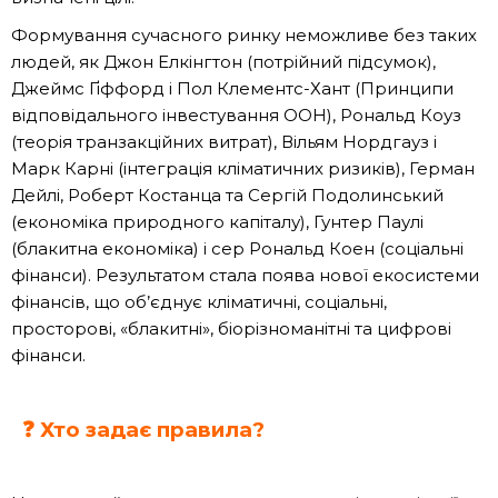
Формування сучасного ринку неможливе без таких
людей, як Джон Елкінгтон (потрійний підсумок),
Джеймс Ґіффорд і Пол Клементс-Хант (Принципи
відповідального інвестування ООН), Рональд Коуз
(теорія транзакційних витрат), Вільям Нордгауз і
Марк Карні (інтеграція кліматичних ризиків), Герман
Дейлі, Роберт Костанца та Сергій Подолинський
(економіка природного капіталу), Гунтер Паулі
(блакитна економіка) і сер Рональд Коен (соціальні
фінанси). Результатом стала поява нової екосистеми
фінансів, що об’єднує кліматичні, соціальні,
просторові, «блакитні», біорізноманітні та цифрові
фінанси.
❓ Хто задає правила?