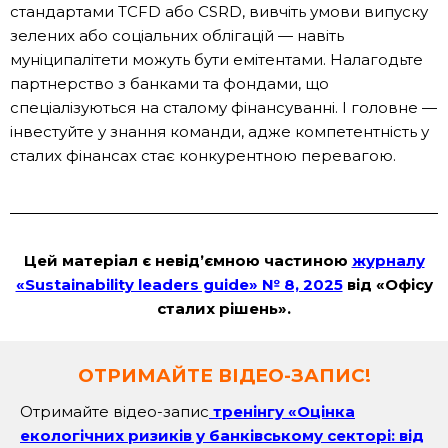
стандартами TCFD або CSRD, вивчіть умови випуску
зелених або соціальних облігацій — навіть
муніципалітети можуть бути емітентами. Налагодьте
партнерство з банками та фондами, що
спеціалізуються на сталому фінансуванні. І головне —
інвестуйте у знання команди, адже компетентність у
сталих фінансах стає конкурентною перевагою.
Цей матеріал є невідʼємною частиною
журналу
«Sustainability leaders guide» № 8, 2025
від «Офісу
сталих рішень».
ОТРИМАЙТЕ ВІДЕО-ЗАПИС!
Отримайте відео-запис
тренінгу «Оцінка
екологічних ризиків у банківському секторі: від