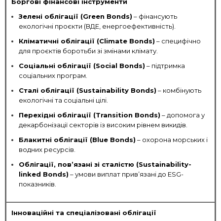
Боргові фінансові інструменти
Зелені облігації (Green Bonds)
– фінансують
екологічні проєкти (ВДЕ, енергоефективність).
Кліматичні облігації (Climate Bonds)
– специфічно
для проєктів боротьби зі змінами клімату.
Соціальні облігації (Social Bonds)
– підтримка
соціальних програм.
Сталі облігації (Sustainability Bonds)
– комбінують
екологічні та соціальні цілі.
Перехідні облігації (Transition Bonds)
– допомога у
декарбонізації секторів із високим рівнем викидів.
Блакитні облігації (Blue Bonds)
– охорона морських і
водних ресурсів.
Облігації, пов’язані зі сталістю (Sustainability-
linked Bonds)
– умови виплат прив’язані до ESG-
показників.
Інноваційні та спеціалізовані облігації